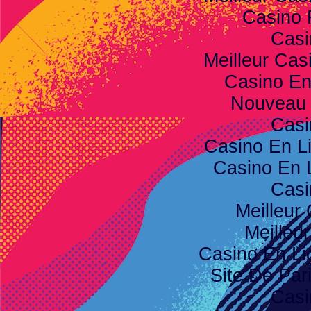
Casino 
Casi
Meilleur Cas
Casino E
Nouveau 
Casi
Casino En L
Casino En 
Casi
Meilleur
Meilleu
Casino En Li
Site De Pari
Casi