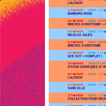
LALOUCH
19
F�VRIER
- 22H00 - 7 / 5 
BARBARA ROSE
20
F�VRIER
- 20H30 - ENTR
BREVES D EROTISME > 
20
F�VRIER
- 22H00 - 7 / 5 
NICOLAS JULES
21
F�VRIER
- 20H30 - ENTR
BREVES D EROTISME
21
F�VRIER
- 22H00 - 7 / 5 
ACE OUT > COMPLET !
25
F�VRIER
- 14H30 ET 16H0
ZITOUN SHOW (DES 07 A
26
F�VRIER
- 20H30 - 7 / 5 
LALOUCH
26
F�VRIER
- 22H00 - 7 / 5 
SANS ELLE
27
F�VRIER
- 20H30 - 7 / 5 
COLLECTION POUR DEUX