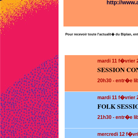
http://www
Pour recevoir toute l'actualit� du Biplan, ent
mardi 11
f�vrier 
SESSION CO
20h30 - entr�e li
mardi 11
f�vrier 
FOLK SESSI
21h30 - entr�e li
mercredi 12
f�vri