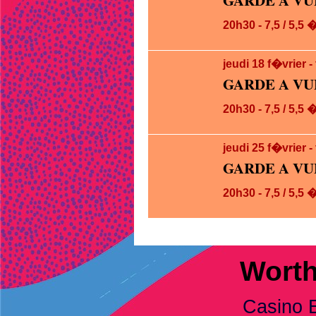
GARDE A VU
20h30 - 7,5 / 5,5 
jeudi 18
f�vrier 
GARDE A VU
20h30 - 7,5 / 5,5 
jeudi 25
f�vrier 
GARDE A VU
20h30 - 7,5 / 5,5 
Worth
Casino 