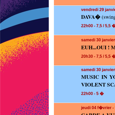
vendredi 29
janvi
DAVA�
(swing
22h00 - 7,5 / 5,5 
samedi 30
janvie
EUH...OUI ! 
20h30 - 7,5 / 5,5 
samedi 30
janvier
MUSIC IN Y
VIOLENT SC
22h00 - 5 �
jeudi 04
f�vrier 