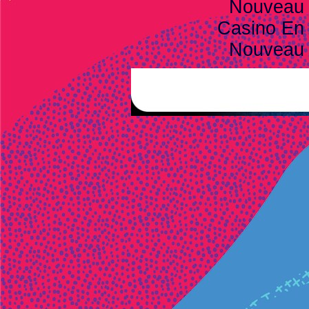
Nouveau 
Casino En 
Nouveau 