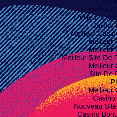
Casino
Meilleur
Meilleur Casi
Casino 
Meilleur Casi
Meilleur
Meilleur
Meilleur Site De P
Meilleur
Site De 
Pl
Meilleur
Casino
Nouveau Site
Casino Bon