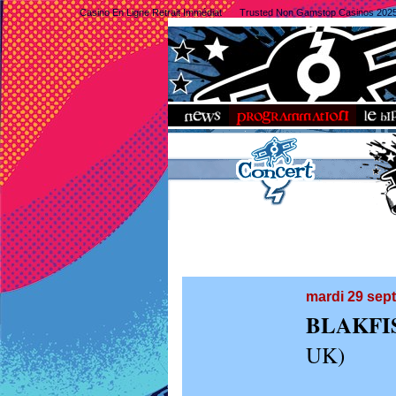
Casino En Ligne Retrait Immédiat
Trusted Non Gamstop Casinos 202
mardi 29 se
BLAKFI
UK)