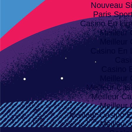
Nouveau Sit
Paris Spor
Casino En Li
Meilleur
Meilleur
Casino En 
Casi
Casino 
Meilleur
Meilleur Cas
Meilleur Ca
Meilleur
Meilleur Casino E
Meilleur