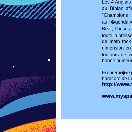
Les 4 Anglais 
au Biplan af
"Champions "
au l�gendair
Bear, These a
toute la pre
de math rock 
dimension en 
toujours de v
bonne humeur
En premi�re p
hardcore de Lil
http://www
www.myspac