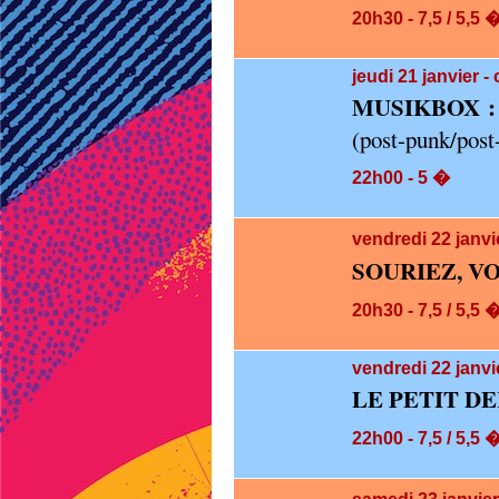
20h30 - 7,5 / 5,5 
jeudi 21
janvier -
MUSIKBOX :
(post-punk/pos
22h00 - 5 �
vendredi 22
janvi
SOURIEZ, V
20h30 - 7,5 / 5,5 
vendredi 22
janvi
LE PETIT D
22h00 - 7,5 / 5,5 