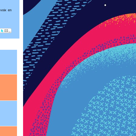
 voix en
)