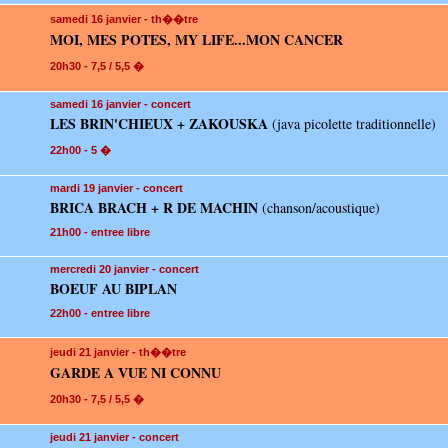
samedi 16
janvier - th��tre
MOI, MES POTES, MY LIFE...MON CANCER
20h30 - 7,5 / 5,5 �
samedi 16
janvier - concert
LES BRIN'CHIEUX + ZAKOUSKA
(java picolette traditionnelle)
22h00 - 5 �
mardi 19
janvier - concert
BRICA BRACH + R DE MACHIN
(chanson/acoustique)
21h00 - entree libre
mercredi 20
janvier - concert
BOEUF AU BIPLAN
22h00 - entree libre
jeudi 21
janvier - th��tre
GARDE A VUE NI CONNU
20h30 - 7,5 / 5,5 �
jeudi 21
janvier - concert