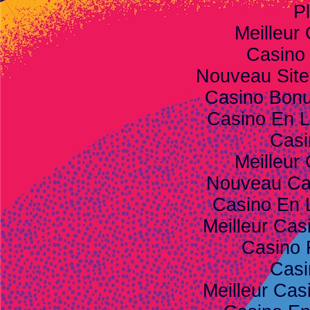
Pl
Meilleur
Casino
Nouveau Site
Casino Bon
Casino En L
Casi
Meilleur
Nouveau Ca
Casino En 
Meilleur Cas
Casino 
Casi
Meilleur Cas