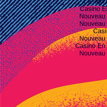
Casino 
Casino E
Nouveau 
Nouveau 
Casi
Nouveau 
Casino En 
Nouveau 