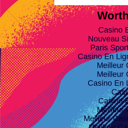
Worth
Casino 
Nouveau Sit
Paris Spor
Casino En Li
Meilleur
Meilleur
Casino En 
Casi
Casino 
Meilleur
Meilleur Cas
Meilleur Ca