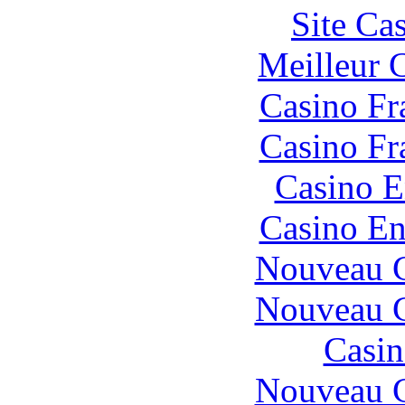
Site Ca
Meilleur 
Casino Fr
Casino Fr
Casino E
Casino En
Nouveau C
Nouveau C
Casin
Nouveau C