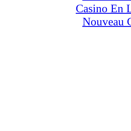
Casino En L
Nouveau C