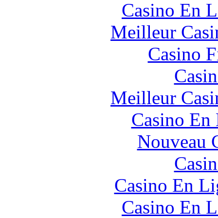
Casino En L
Meilleur Casi
Casino F
Casin
Meilleur Casi
Casino En
Nouveau C
Casin
Casino En Li
Casino En L