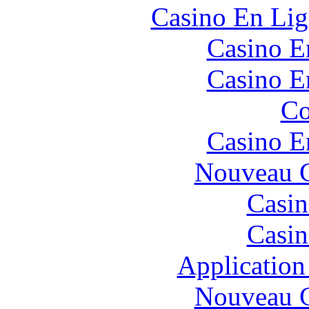
Casino En Lig
Casino E
Casino E
Co
Casino E
Nouveau C
Casin
Casin
Application
Nouveau C