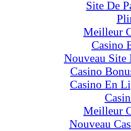
Site De P
Pl
Meilleur 
Casino 
Nouveau Site 
Casino Bonu
Casino En Li
Casin
Meilleur 
Nouveau Cas