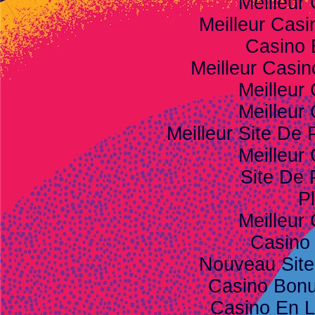
Meilleur
Meilleur Casi
Casino 
Meilleur Casi
Meilleur
Meilleur
Meilleur Site De P
Meilleur
Site De 
Pl
Meilleur
Casino
Nouveau Site
Casino Bon
Casino En L