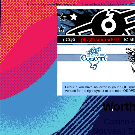
Casino En Ligne Retrait Immédiat
Trusted Non Gamstop Casinos 202
Erreur : You have an error in your SQL syn
version for the right syntax to use near 'ORDER
Worth
Casino 
Nouveau Sit