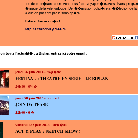
Les deux pr�sentateurs vont nous faire voyager � travers divers prog
l�image de la ville loufoque. De l��mission polici�re a l��lection de la
la ville en passant par le soap op�ra.
Folie et fun assur�s !
http://actandplay.free.fr/
oir toute l'actualit� du Biplan, entrez ici votre email :
jeudi 26
juin 2014 - th��tre
FESTIVAL : THEATRE EN SERIE - LE BIPLAN
20h30 - 6/4 �
jeudi 26
juin 2014 - concert
JOIN DA TEASE
22h00 - 6 �
vendredi 27
juin 2014 - th��tre
ACT & PLAY : SKETCH SHOW !