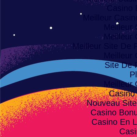
Casino 
Meilleur Casi
Meilleur
Meilleur
Meilleur Site De P
Meilleur
Site De 
Pl
Meilleur
Casino
Nouveau Site
Casino Bon
Casino En L
Casi