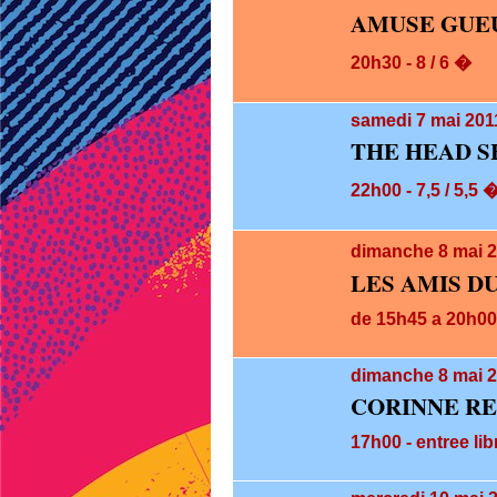
AMUSE GUEU
20h30 - 8 / 6 �
samedi 7
mai 201
THE HEAD 
22h00 - 7,5 / 5,5 
dimanche 8
mai 
LES AMIS D
de 15h45 a 20h00 
dimanche 8
mai 2
CORINNE RE
17h00 - entree lib