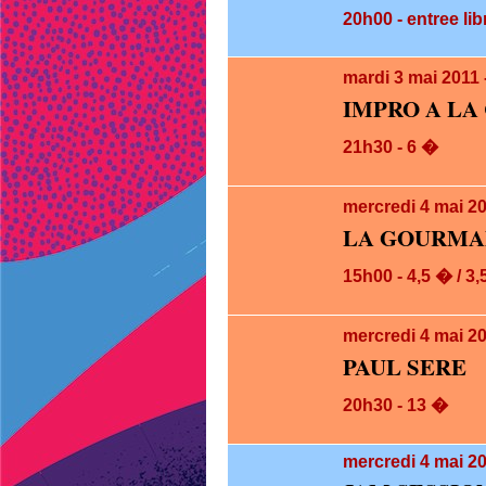
20h00 - entree lib
mardi 3
mai 2011
IMPRO A LA
21h30 - 6 �
mercredi 4
mai 2
LA GOURMAN
15h00 - 4,5 � / 3
mercredi 4
mai 2
PAUL SERE
20h30 - 13 �
mercredi 4
mai 20