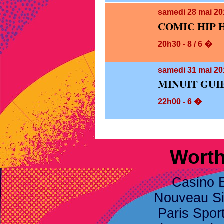
samedi 28
mai 20
COMIC HIP 
20h30 - 8 / 6 �
samedi 31
mai 20
MINUIT GUI
22h00 - 6 �
Worth
Casino 
Nouveau Sit
Paris Spor