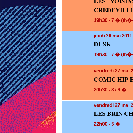
LES VOISI
CREDEVILL
19h30 - 7 � (th��
jeudi 26
mai 2011 
DUSK
19h30 - 7 � (th��
vendredi 27
mai 
COMIC HIP 
20h30 - 8 / 6 �
vendredi 27
mai 2
LES BRIN CH
22h00 - 5 �