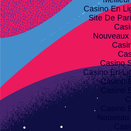
Casino En Li
Site De Pari
Casi
Nouveaux 
Casi
Cas
Casino S
Casino En Lig
Casino 
Casino 
C
Casino 
Nouveau 
Casi