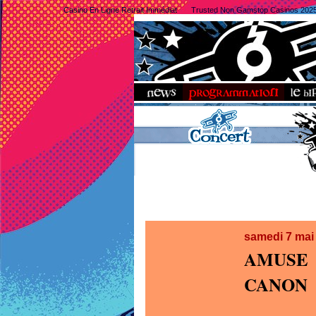
Casino En Ligne Retrait Immédiat
Trusted Non Gamstop Casinos 202
samedi 7 ma
AMUSE
CANON