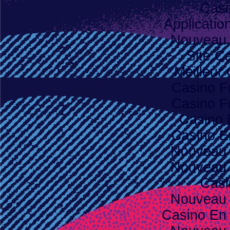
Casi
Applicatio
Nouveau 
Site C
Meilleur
Casino F
Casino F
Casino 
Casino E
Nouveau 
Nouveau 
Casi
Nouveau 
Casino En 