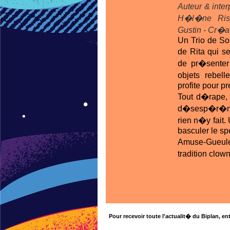
Auteur & inte
H�l�ne Rist
Gustin - Cr�at
Un Trio de Sol
de Rita qui se
de pr�senter 
objets rebel
profite pour pr
Tout d�rape, 
d�sesp�r�men
rien n�y fait
basculer le sp
Amuse-Gueul
tradition clo
Pour recevoir toute l'actualit� du Biplan, ent