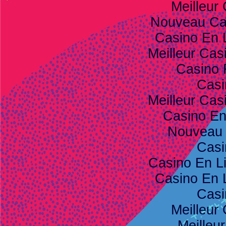
Meilleur
Nouveau Ca
Casino En 
Meilleur Cas
Casino 
Casi
Meilleur Cas
Casino E
Nouveau 
Casi
Casino En L
Casino En 
Casi
Meilleur
Meilleu