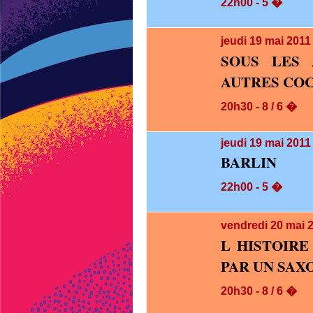
22h00 - 5 �
jeudi 19
mai 2011
SOUS LES
AUTRES CO
20h30 - 8 / 6 �
jeudi 19
mai 2011 
BARLIN
22h00 - 5 �
vendredi 20
mai 
L HISTOIRE
PAR UN SAXO
20h30 - 8 / 6 �