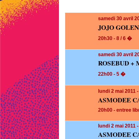
samedi 30
avril 
JOJO GOLEND
20h30 - 8 / 6 �
samedi 30
avril 2
ROSEBUD +
22h00 - 5 �
lundi 2
mai 2011 
ASMODEE CA
20h00 - entree lib
lundi 2
mai 2011 -
ASMODEE CA