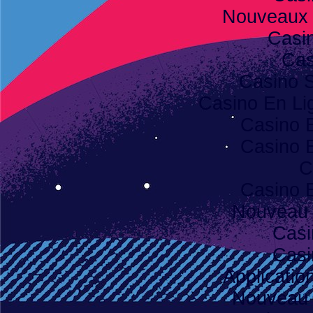
Nouveaux 
Casi
Cas
Casino S
Casino En Lig
Casino 
Casino 
C
Casino 
Nouveau 
Casi
Casi
Applicatio
Nouveau 