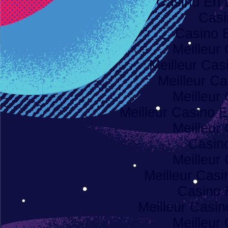
Casino En 
Casi
Casino 
Meilleur
Meilleur Cas
Meilleur Ca
Meilleur
Meilleur Casino E
Meilleur
Casino
Meilleur
Meilleur Casi
Casino 
Meilleur Casi
Meilleur