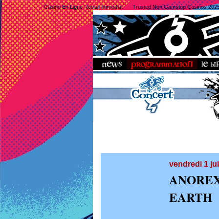
Casino En Ligne Retrait Immédiat
Trusted Non Gamstop Casinos 202
vendredi 1 jui
ANORE
EARTH