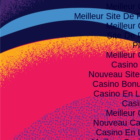
Meilleur
Meilleur Site De P
Meilleur
Site De 
Pl
Meilleur
Casino
Nouveau Site
Casino Bon
Casino En L
Casi
Meilleur
Nouveau Ca
Casino En 