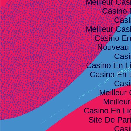
Meilleur Cas
Casino 
Casi
Meilleur Cas
Casino E
Nouveau 
Casi
Casino En L
Casino En 
Casi
Meilleur
Meilleu
Casino En Li
Site De Pari
Casi