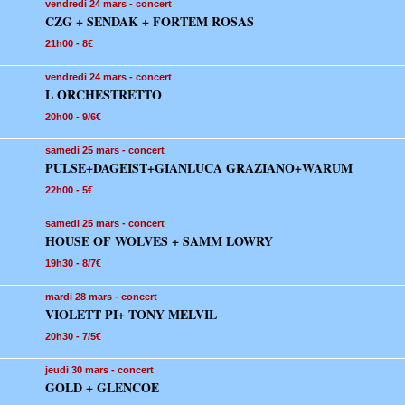
vendredi 24
mars
- concert
CZG + SENDAK + FORTEM ROSAS
21h00 - 8€
vendredi 24
mars
- concert
L ORCHESTRETTO
20h00 - 9/6€
samedi 25
mars
- concert
PULSE+DAGEIST+GIANLUCA GRAZIANO+WARUM
22h00 - 5€
samedi 25
mars
- concert
HOUSE OF WOLVES + SAMM LOWRY
19h30 - 8/7€
mardi 28
mars
- concert
VIOLETT PI+ TONY MELVIL
20h30 - 7/5€
jeudi 30
mars
- concert
GOLD + GLENCOE