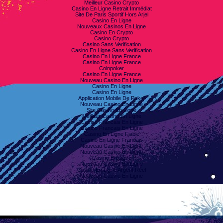
Meilleur Casino Crypto
Casino En Ligne Retrait Immédiat
Site De Paris Sportif Hors Arjel
Casino En Ligne
Nouveaux Casinos En Ligne
Casino En Crypto
Casino Crypto
Casino Sans Verification
Casino En Ligne Sans Verification
Casino En Ligne France
Casino En Ligne France
Coinpoker
Casino En Ligne France
Nouveau Casino En Ligne
Casino En Ligne
Casino En Ligne
Application Mobile De Poker
Nouveau Casino En Ligne
Site Casino En Ligne
Meilleur Casino En Ligne
Casino Francais En Ligne
Casino Francais En Ligne
Casino En Ligne Fiable
Casino En Ligne Francais
Nouveau Casino En Ligne
Nouveau Casino En Ligne
Casino En Ligne
Nouveau Casino En Ligne
Casino En Ligne Argent Réel
Nouveau Casino En Ligne