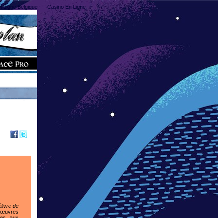
n Ligne Belgique
Casino En Ligne
livre de
d’œuvres
nes aux