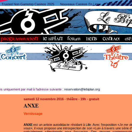
Trusted Non Gamstop Casinos 2025
Nouveaux Casinos En Ligne
Meilleur Casino E
s uniquement par mail à l'adresse suivante :
reservation@lebiplan.org
samedi 12 novembre
2016 - théâtre - 19h - gratuit
ANXE
Vernissage
ANXE
est un artiste autodidacte résidant à Lille. Avec l'exposition «
Je me dé
vous
», il vous propose une introspection de son «Lui» à travers une série 
spécialement sélectionnés pour l'occasion. Des œuvres contemporai