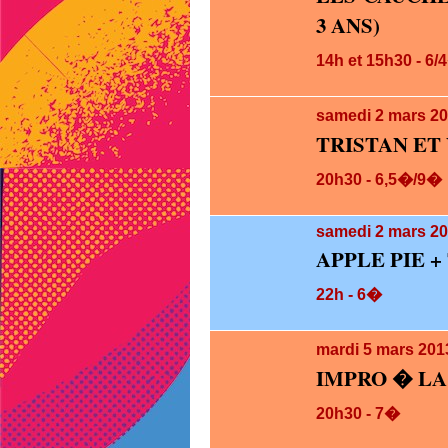
3 ANS)
14h et 15h30 - 6/
samedi 2
mars 20
TRISTAN ET
20h30 - 6,5�/9�
samedi 2
mars 20
APPLE PIE +
22h - 6�
mardi 5
mars 201
IMPRO � LA
20h30 - 7�