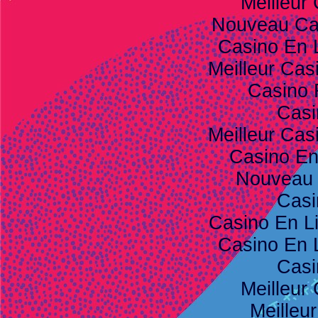
Meilleur
Nouveau Ca
Casino En 
Meilleur Cas
Casino 
Casi
Meilleur Cas
Casino E
Nouveau 
Casi
Casino En L
Casino En 
Casi
Meilleur
Meilleu