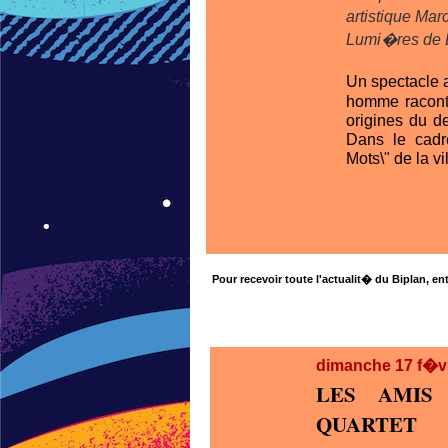
artistique Ma
Lumi�res de 
Un spectacle 
homme raconte 
origines du de
Dans le cadre
Mots\" de la v
Pour recevoir toute l'actualit� du Biplan, ent
dimanche 17
f�v
LES AMIS
QUARTET