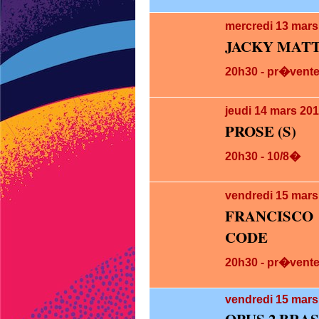
mercredi 13
mars
JACKY MATT
20h30 - pr�vente
jeudi 14
mars 201
PROSE (S)
20h30 - 10/8�
vendredi 15
mars
FRANCISCO
CODE
20h30 - pr�vente
vendredi 15
mars