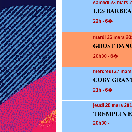
samedi 23
mars 2
LES BARBE
22h - 6�
mardi 26
mars 20
GHOST DAN
20h30 - 6�
mercredi 27
mars
COBY GRAN
21h - 6�
jeudi 28
mars 201
TREMPLIN 
20h30 -