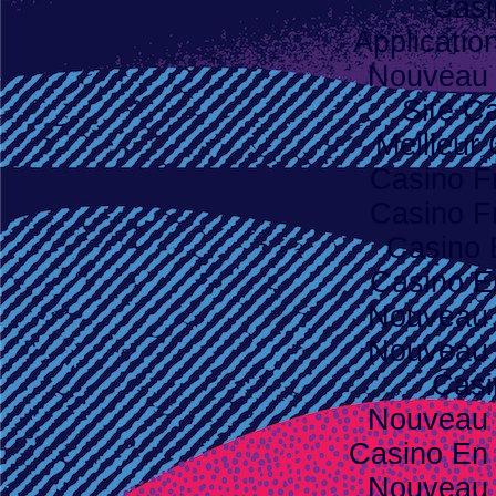
Casi
Applicatio
Nouveau 
Site C
Meilleur
Casino F
Casino F
Casino 
Casino E
Nouveau 
Nouveau 
Casi
Nouveau 
Casino En 
Nouveau 