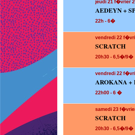
jeudi 21
f�vrier 2
AEDEYN + S
22h - 6�
vendredi 22
f�vr
SCRATCH
20h30 - 6,5�/9�
vendredi 22
f�vri
AROKANA + 
22h00 - 6 �
samedi 23
f�vrie
SCRATCH
20h30 - 6,5�/9�