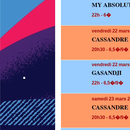
MY ABSOLUT
22h - 6�
vendredi 22
mars
CASSANDRE
20h30 - 6,5�/9�
vendredi 22
mars
GASANDJI
22h - 6,5�/9�
samedi 23
mars 2
CASSANDRE
20h30 - 6,5�/9�