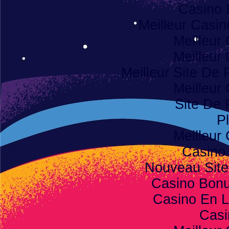
Casino 
Meilleur Casi
Meilleur
Meilleur
Meilleur Site De P
Meilleur
Site De 
Pl
Meilleur
Casino
Nouveau Site
Casino Bon
Casino En L
Casi