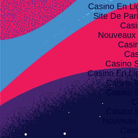
Casino En Li
Site De Pari
Casi
Nouveaux 
Casi
Cas
Casino S
Casino En Lig
Casino 
Casino 
C
Casino 
Nouveau 
Casi