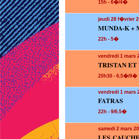
15h - 6�/4�
jeudi 28
f�vrier 2
MUNDA-K + 
22h - 5�
vendredi 1
mars 
TRISTAN ET
20h30 - 6,5�/9�
vendredi 1
mars 2
FATRAS
22h - 9/6.5�
samedi 2
mars 20
LES CAUCHE