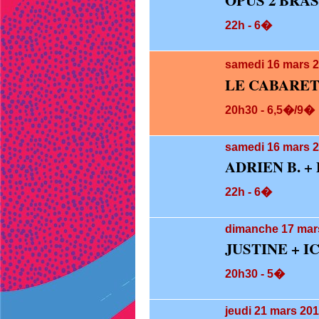
OPUS 2 BRA
22h - 6�
samedi 16
mars 2
LE CABARET
20h30 - 6,5�/9�
samedi 16
mars 2
ADRIEN B. +
22h - 6�
dimanche 17
mar
JUSTINE + 
20h30 - 5�
jeudi 21
mars 201