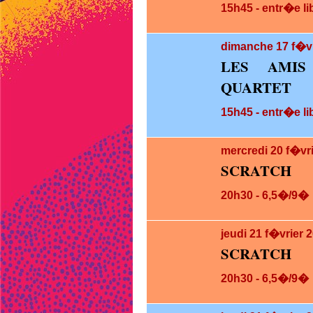
15h45 - entr�e li
dimanche 17
f�vr
LES AMIS
QUARTET
15h45 - entr�e li
mercredi 20
f�vr
SCRATCH
20h30 - 6,5�/9�
jeudi 21
f�vrier 
SCRATCH
20h30 - 6,5�/9�