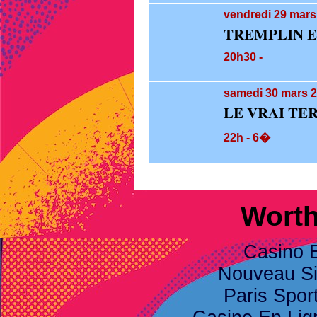
vendredi 29
mars
TREMPLIN 
20h30 -
samedi 30
mars 2
LE VRAI TE
22h - 6�
Worth
Casino 
Nouveau Sit
Paris Spor