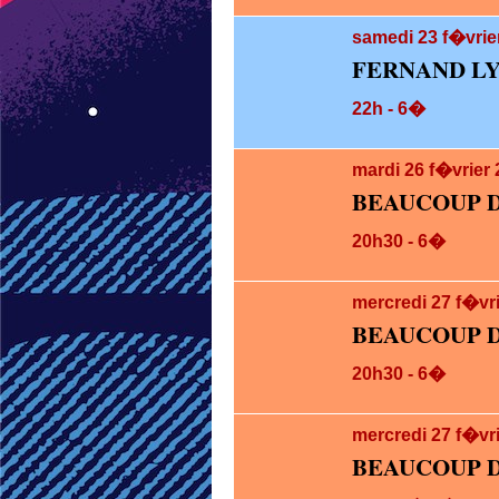
samedi 23
f�vrie
FERNAND LY
22h - 6�
mardi 26
f�vrier
BEAUCOUP D
20h30 - 6�
mercredi 27
f�vr
BEAUCOUP D
20h30 - 6�
mercredi 27
f�vr
BEAUCOUP D