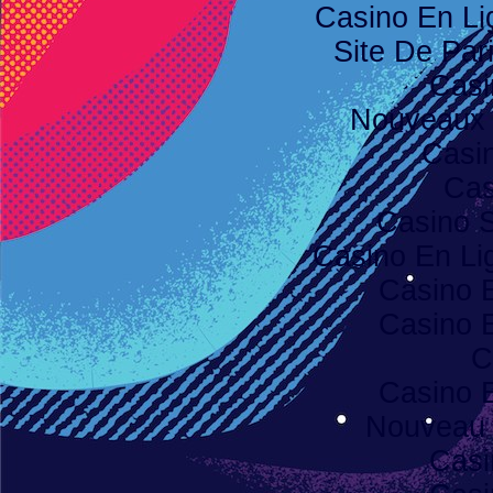
Casino En Li
Site De Pari
Casi
Nouveaux 
Casi
Cas
Casino S
Casino En Lig
Casino 
Casino 
C
Casino 
Nouveau 
Casi