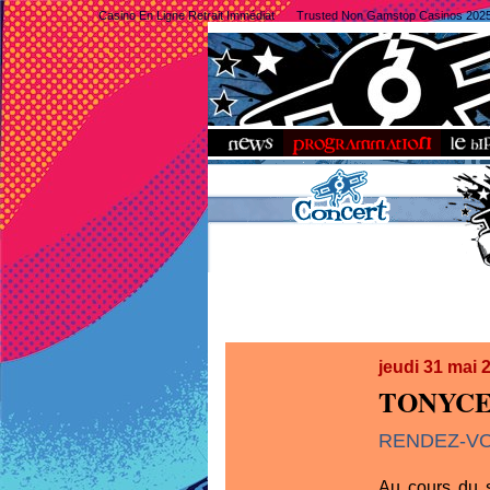
Casino En Ligne Retrait Immédiat
Trusted Non Gamstop Casinos 202
jeudi 31 mai
2
TONYC
RENDEZ-V
Au cours du s