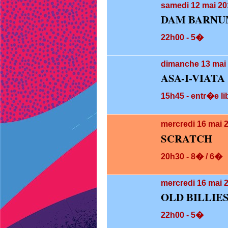
samedi 12
mai 20
DAM BARNUM
22h00 - 5�
dimanche 13
mai 
ASA-I-VIATA
15h45 - entr�e li
mercredi 16
mai 
SCRATCH
20h30 - 8� / 6�
mercredi 16
mai 2
OLD BILLIE
22h00 - 5�