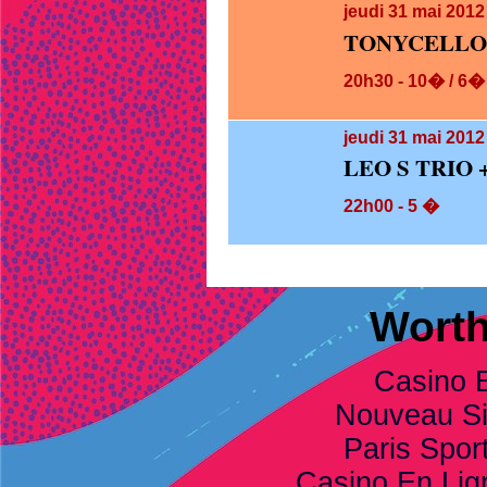
jeudi 31
mai 2012
TONYCELLO
20h30 - 10� / 6�
jeudi 31
mai 2012 
LEO S TRIO 
22h00 - 5 �
Worth
Casino 
Nouveau Sit
Paris Spor
Casino En Li