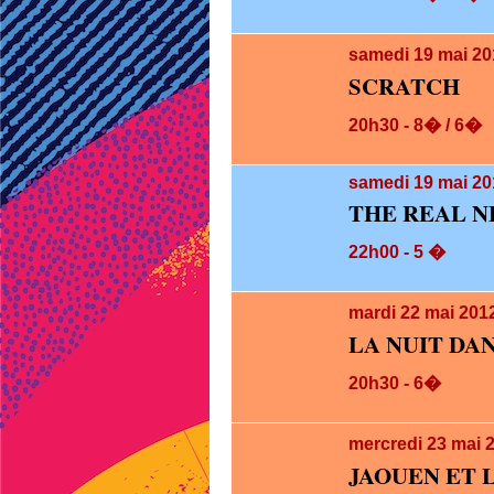
samedi 19
mai 20
SCRATCH
20h30 - 8� / 6�
samedi 19
mai 20
THE REAL NE
22h00 - 5 �
mardi 22
mai 201
LA NUIT DA
20h30 - 6�
mercredi 23
mai 
JAOUEN ET 