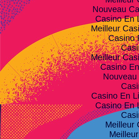
Nouveau Ca
Casino En 
Meilleur Cas
Casino 
Casi
Meilleur Cas
Casino E
Nouveau 
Casi
Casino En L
Casino En 
Casi
Meilleur
Meilleu