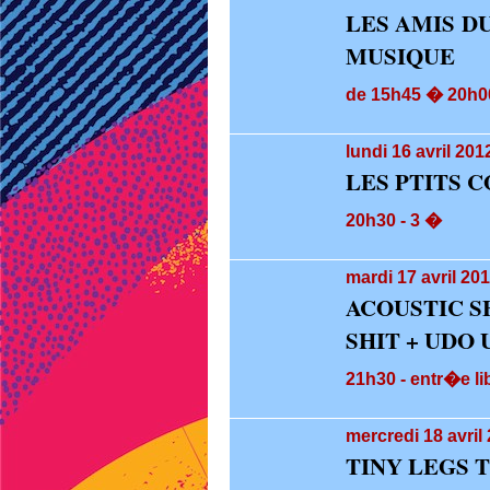
LES AMIS D
MUSIQUE
de 15h45 � 20h00
lundi 16
avril 201
LES PTITS 
20h30 - 3 �
mardi 17
avril 20
ACOUSTIC SE
SHIT + UDO 
21h30 - entr�e li
mercredi 18
avril
TINY LEGS 