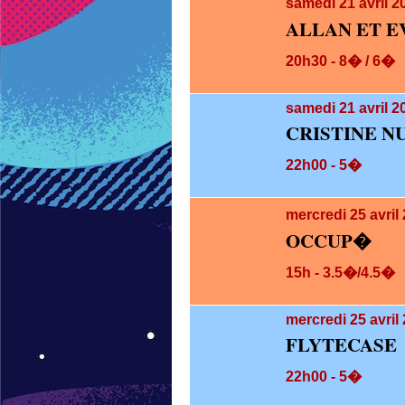
samedi 21
avril 
ALLAN ET E
20h30 - 8� / 6�
samedi 21
avril 2
CRISTINE N
22h00 - 5�
mercredi 25
avril
OCCUP�
15h - 3.5�/4.5�
mercredi 25
avril
FLYTECASE
22h00 - 5�