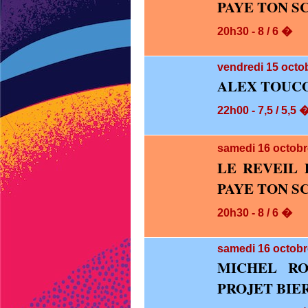
PAYE TON S
20h30 - 8 / 6 �
vendredi 15
octob
ALEX TOUCO
22h00 - 7,5 / 5,5 
samedi 16
octobr
LE REVEIL 
PAYE TON S
20h30 - 8 / 6 �
samedi 16
octobr
MICHEL RO
PROJET BIE