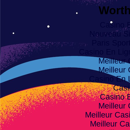
Worth
Casino 
Nouveau Sit
Paris Spor
Casino En Li
Meilleur
Meilleur
Casino En 
Casi
Casino 
Meilleur
Meilleur Cas
Meilleur Ca