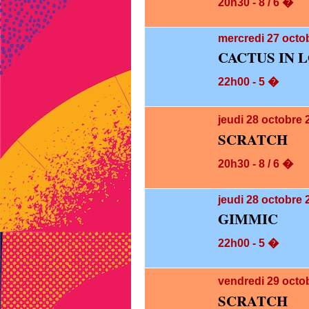
20h30 - 8 / 6 �
mercredi 27
octob
CACTUS IN 
22h00 - 5 �
jeudi 28
octobre 
SCRATCH
20h30 - 8 / 6 �
jeudi 28
octobre 
GIMMIC
22h00 - 5 �
vendredi 29
octo
SCRATCH