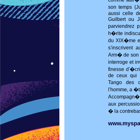
son temps (Ju
aussi celle 
Guilbert ou J
parviendrez p
h�rite indiscu
du XIX�me et
s'inscrivent 
Arm� de son a
interroge et i
finesse d'�cri
de ceux qui 
Tango des o
l'homme, a �t
Accompagn� 
aux percussio
� la contreba
www.myspac