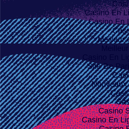
Casi
Casino En L
Casino En 
Casi
Meilleur
Meilleu
Casino En Li
Site De Pari
Casi
Nouveaux 
Casi
Cas
Casino S
Casino En Lig
Casino 