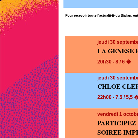
Pour recevoir toute l'actualit� du Biplan, ent
jeudi 30
septembr
LA GENESE 
20h30 - 8 / 6 �
jeudi 30
septembr
CHLOE CLE
22h00 - 7,5 / 5,5 
vendredi 1
octob
PARTICIPE
SOIREE IMP