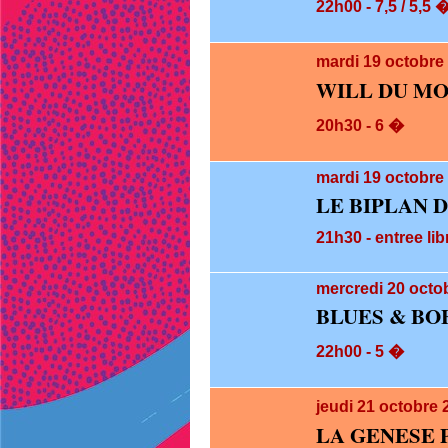
22h00 - 7,5 / 5,5 
mardi 19
octobre
WILL DU M
20h30 - 6 �
mardi 19
octobre 
LE BIPLAN 
21h30 - entree lib
mercredi 20
octob
BLUES & BO
22h00 - 5 �
jeudi 21
octobre 
LA GENESE 