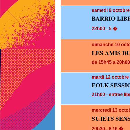
samedi 9
octobre
BARRIO LIB
22h00 - 5 �
dimanche 10
oct
LES AMIS D
de 15h45 a 20h00 
mardi 12
octobre 
FOLK SESSI
21h00 - entree lib
mercredi 13
octo
SUJETS SEN
20h30 - 8 / 6 �