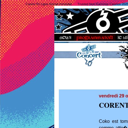
Casino En Ligne Retrait Immédiat
Trusted Non Gamstop Casinos 202
vendredi 29 
CORENT
Coko est tom
comme attir� 