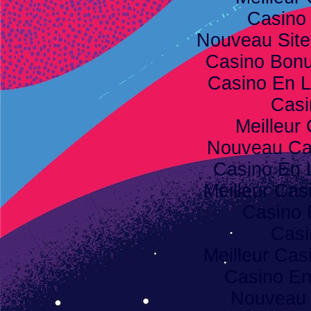
Casino
Nouveau Site
Casino Bon
Casino En L
Casi
Meilleur
Nouveau Ca
Casino En 
Meilleur Cas
Casino 
Casi
Meilleur Cas
Casino E
Nouveau 