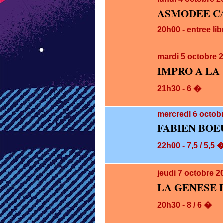
ASMODEE CA
20h00 - entree lib
mardi 5
octobre 
IMPRO A LA
21h30 - 6 �
mercredi 6
octobr
FABIEN BOE
22h00 - 7,5 / 5,5 
jeudi 7
octobre 2
LA GENESE 
20h30 - 8 / 6 �