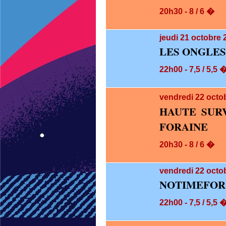
20h30 - 8 / 6 �
jeudi 21
octobre 
LES ONGLES
22h00 - 7,5 / 5,5 
vendredi 22
octo
HAUTE SUR
FORAINE
20h30 - 8 / 6 �
vendredi 22
octob
NOTIMEFOR
22h00 - 7,5 / 5,5 