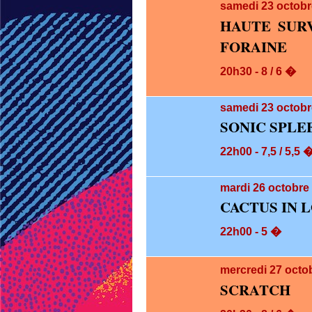
samedi 23
octobr
HAUTE SUR
FORAINE
20h30 - 8 / 6 �
samedi 23
octobr
SONIC SPLE
22h00 - 7,5 / 5,5 
mardi 26
octobre 
CACTUS IN L
22h00 - 5 �
mercredi 27
octo
SCRATCH