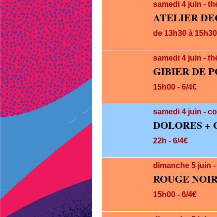
samedi 4
juin
- th
ATELIER D
de 13h30 à 15h30 
samedi 4
juin
- th
GIBIER DE 
15h00 - 6/4€
samedi 4
juin
- c
DOLORES + 
22h - 6/4€
dimanche 5
juin
-
ROUGE NOIR
15h00 - 6/4€