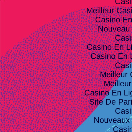
Casi
Meilleur Cas
Casino E
Nouveau 
Casi
Casino En L
Casino En 
Casi
Meilleur
Meilleu
Casino En Li
Site De Pari
Casi
Nouveaux 
Casi