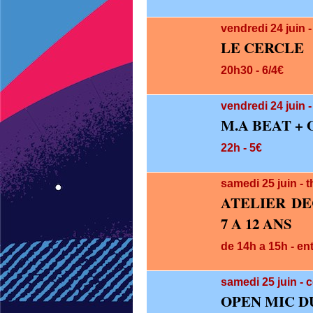
vendredi 24
juin
-
LE CERCLE
20h30 - 6/4€
vendredi 24
juin
M.A BEAT +
22h - 5€
samedi 25
juin
- 
ATELIER D
7 A 12 ANS
de 14h a 15h - ent
samedi 25
juin
- 
OPEN MIC D