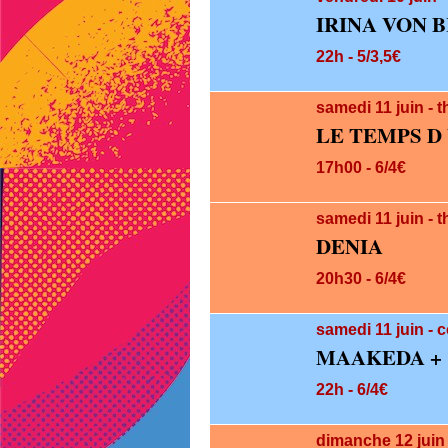
IRINA VON 
22h - 5/3,5€
samedi 11
juin
- 
LE TEMPS D
17h00 - 6/4€
samedi 11
juin
- 
DENIA
20h30 - 6/4€
samedi 11
juin
- 
MAAKEDA + 
22h - 6/4€
dimanche 12
jui