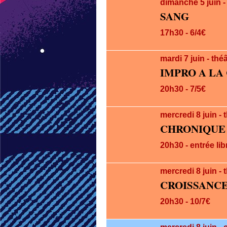
dimanche 5
juin
-
SANG
17h30 - 6/4€
mardi 7
juin
- thé
IMPRO A LA
20h30 - 7/5€
mercredi 8
juin
- 
CHRONIQUE
20h30 - entrée lib
mercredi 8
juin
- 
CROISSANCE
20h30 - 10/7€