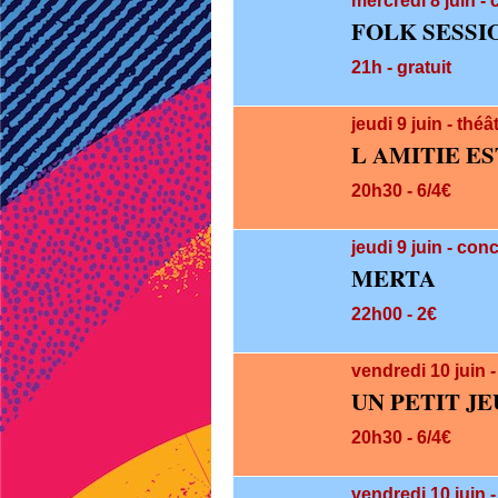
mercredi 8
juin
- 
FOLK SESSI
21h - gratuit
jeudi 9
juin
- théâ
L AMITIE E
20h30 - 6/4€
jeudi 9
juin
- conc
MERTA
22h00 - 2€
vendredi 10
juin
-
UN PETIT J
20h30 - 6/4€
vendredi 10
juin