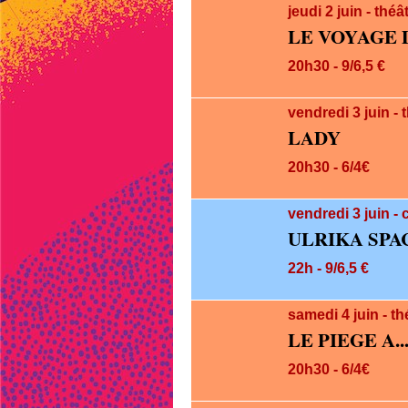
jeudi 2
juin
- théâ
LE VOYAGE 
20h30 - 9/6,5 €
vendredi 3
juin
- 
LADY
20h30 - 6/4€
vendredi 3
juin
- 
ULRIKA SPA
22h - 9/6,5 €
samedi 4
juin
- th
LE PIEGE A..
20h30 - 6/4€