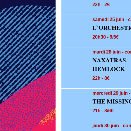
22h - 2€
samedi 25
juin
- 
L`ORCHEST
20h30 - 9/6€
mardi 28
juin
- co
NAXATRAS
HEMLOCK
22h - 8€
mercredi 29
juin
THE MISSIN
21h - 8/6€
jeudi 30
juin
- co