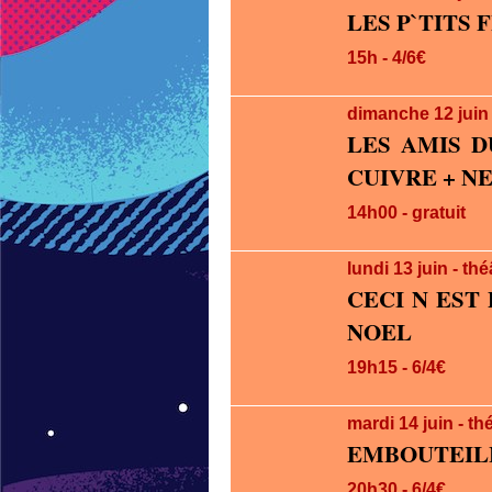
LES P`TITS
15h - 4/6€
dimanche 12
jui
LES AMIS 
CUIVRE + NE
14h00 - gratuit
lundi 13
juin
- thé
CECI N EST
NOEL
19h15 - 6/4€
mardi 14
juin
- th
EMBOUTEIL
20h30 - 6/4€