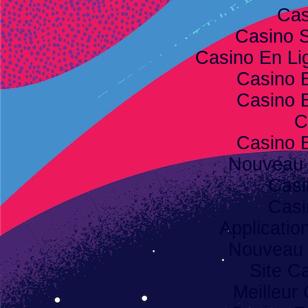
Cas
Casino S
Casino En Lig
Casino 
Casino 
C
Casino 
Nouveau 
Casi
Casi
Applicatio
Nouveau 
Site C
Meilleur