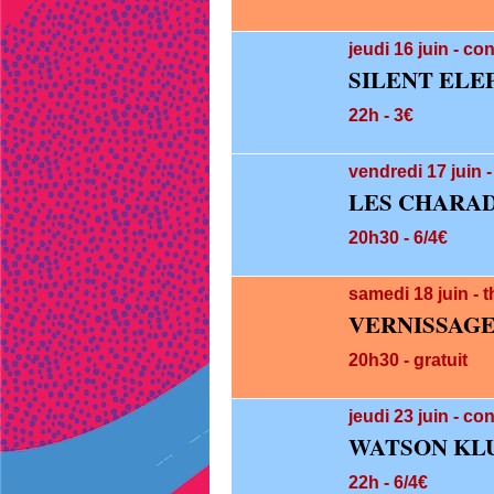
jeudi 16
juin
- co
SILENT ELE
22h - 3€
vendredi 17
juin
LES CHARA
20h30 - 6/4€
samedi 18
juin
- 
VERNISSAGE
20h30 - gratuit
jeudi 23
juin
- co
WATSON KLU
22h - 6/4€