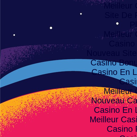
Meilleur
Site De 
Pl
Meilleur
Casino
Nouveau Site
Casino Bon
Casino En L
Casi
Meilleur
Nouveau Ca
Casino En 
Meilleur Cas
Casino 