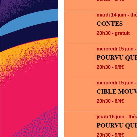
mardi 14
juin
- th
CONTES
20h30 - gratuit
mercredi 15
juin
-
POURVU QUE
20h30 - 9/6€
mercredi 15
juin
-
CIBLE MOU
20h30 - 6/4€
jeudi 16
juin
- thé
POURVU QUE
20h30 - 9/6€