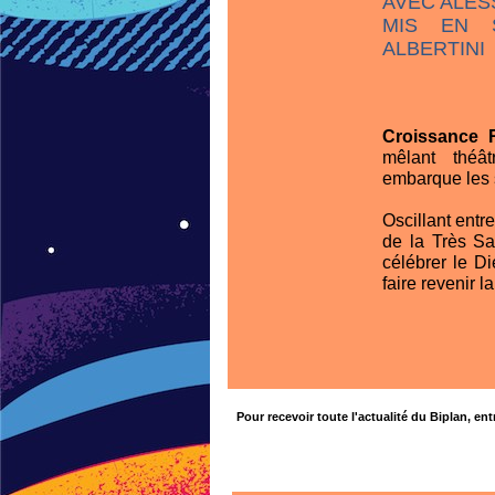
AVEC ALES
MIS EN 
ALBERTINI
Croissance 
mêlant théât
embarque les s
Oscillant entr
de la Très Sa
célébrer le D
faire revenir l
Pour recevoir toute l'actualité du Biplan, ent