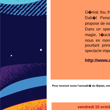
G�nial, fou, fr
Dali�! Pers
propose de vo
Dans un spec
magie, l�act
nous en mont
pourtant pri
spectacle imper
http://www
Pour recevoir toute l'actualit� du Biplan, ent
vendredi 10
octo