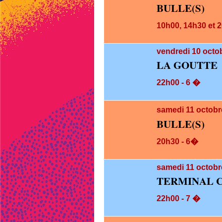
BULLE(S)
10h00, 14h30 et 
vendredi 10
octob
LA GOUTTE
22h00 - 6 �
samedi 11
octobr
BULLE(S)
20h30 - 6�
samedi 11
octobr
TERMINAL C
22h00 - 7 �