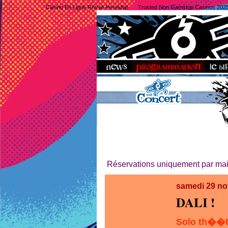
Casino En Ligne Retrait Immédiat
Trusted Non Gamstop Casinos 202
Réservations uniquement par mail
samedi 29 n
DALI !
Solo th��tr