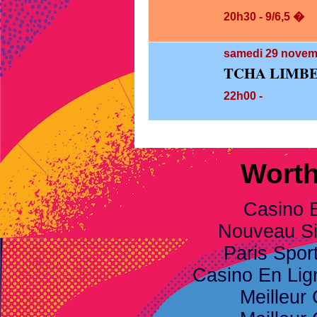
20h30 - 9/6,5 �
samedi 29
novemb
TCHA LIMB
22h00 -
Worth
Casino 
Nouveau Sit
Paris Spor
Casino En Li
Meilleur