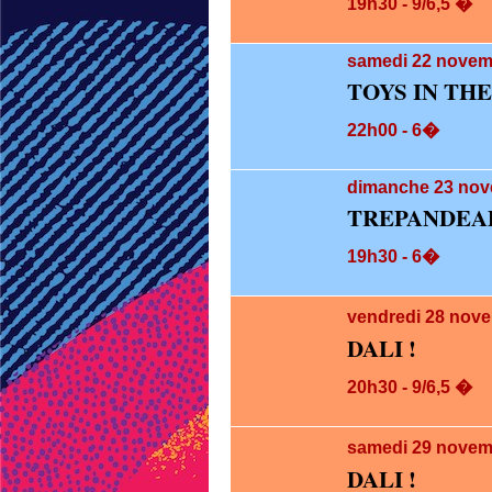
19h30 - 9/6,5 �
samedi 22
novemb
TOYS IN TH
22h00 - 6�
dimanche 23
nov
TREPANDEAD
19h30 - 6�
vendredi 28
nove
DALI !
20h30 - 9/6,5 �
samedi 29
novem
DALI !