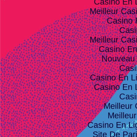
Casino En 
Meilleur Cas
Casino 
Casi
Meilleur Cas
Casino E
Nouveau 
Casi
Casino En L
Casino En 
Casi
Meilleur
Meilleu
Casino En Li
Site De Pari