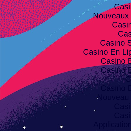
Casi
Nouveaux 
Casi
Cas
Casino S
Casino En Lig
Casino 
Casino 
C
Casino 
Nouveau 
Casi
Casi
Applicatio