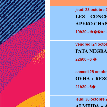
jeudi 23
octobre 
LES CONCE
APERO CHAN
19h30 - th��tre 
vendredi 24
octob
PATA NEGR
22h00 - 6 �
samedi 25
octobr
OYHA + RES
21h30 - 6�
jeudi 30
octobre 
ALMEIDA + 