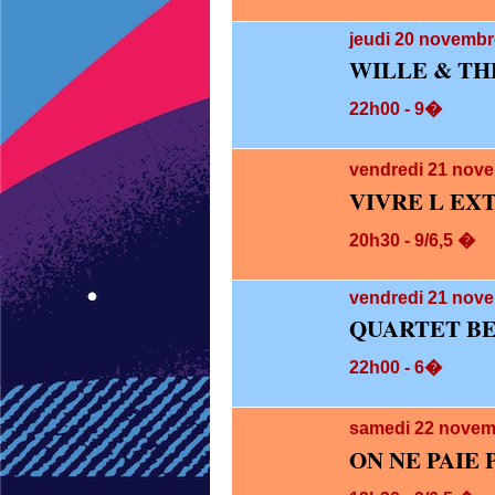
jeudi 20
novembre
WILLE & TH
22h00 - 9�
vendredi 21
nove
VIVRE L EX
20h30 - 9/6,5 �
vendredi 21
nove
QUARTET B
22h00 - 6�
samedi 22
novem
ON NE PAIE 