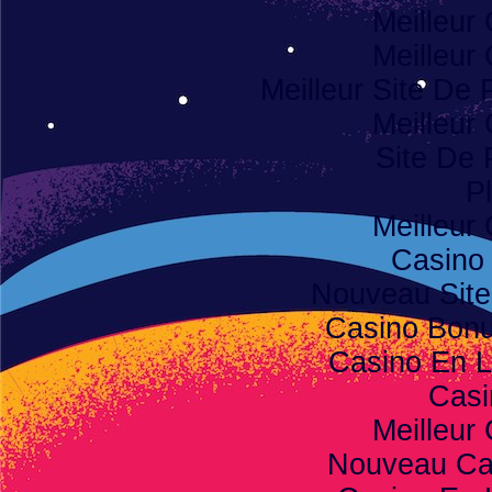
Meilleur
Meilleur
Meilleur Site De P
Meilleur
Site De 
Pl
Meilleur
Casino
Nouveau Site
Casino Bon
Casino En L
Casi
Meilleur
Nouveau Ca