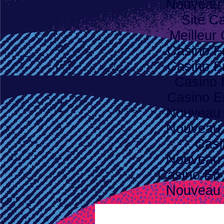
Nouveau 
Site C
Meilleur
Casino F
Casino F
Casino 
Casino E
Nouveau 
Nouveau 
Casi
Nouveau 
Casino En 
Nouveau 