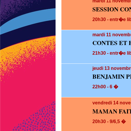
mardi 11
novembr
SESSION CO
20h30 - entr�e li
mardi 11
novembr
CONTES ET 
21h30 - entr�e li
jeudi 13
novembre
BENJAMIN P
22h00 - 6 �
vendredi 14
nove
MAMAN FAI
20h30 - 9/6,5 �