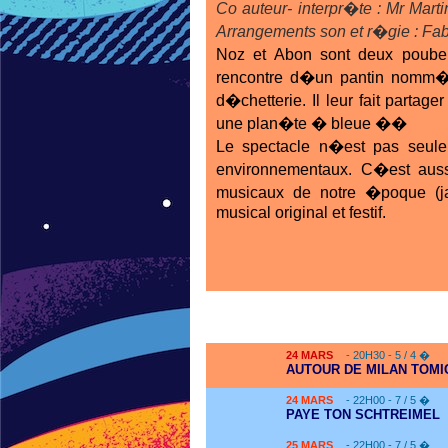
Co auteur- interpr�te : Mr Marti
Arrangements son et r�gie : Fab
Noz et Abon sont deux poubel
rencontre d�un pantin nomm
d�chetterie. Il leur fait partag
une plan�te � bleue ��
Le spectacle n�est pas seule
environnementaux. C�est auss
musicaux de notre �poque (j
musical original et festif.
24
MARS
- 20H30 - 5 / 4 �
AUTOUR DE MILAN TOMI
24
MARS
- 22H00 - 7 / 5 �
PAYE TON SCHTREIMEL
25
MARS
- 22H00 - 7 / 5 �