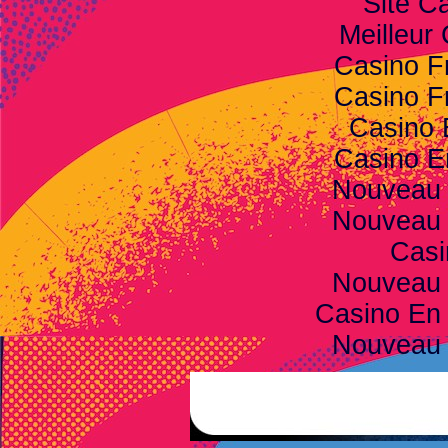
Site C
Meilleur
Casino F
Casino F
Casino 
Casino E
Nouveau 
Nouveau 
Casi
Nouveau 
Casino En 
Nouveau 