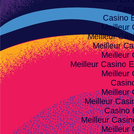
Casi
Casino 
Meilleur
Meilleur Cas
Meilleur Ca
Meilleur
Meilleur Casino E
Meilleur
Casino
Meilleur
Meilleur Casi
Casino 
Meilleur Casi
Meilleur