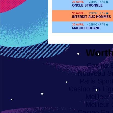
29
AVRIL
- 22H00 - 7 / 5 �
ONCLE STRONGLE
30
AVRIL
- 20H30 - 7 / 5 �
INTERDIT AUX HOMMES
30
AVRIL
- 22H00 - 7 / 5 �
MADJID ZIOUANE
Worth
Casino 
Nouveau Sit
Paris Spor
Casino En Li
Meilleur
Meilleur
Casino En 