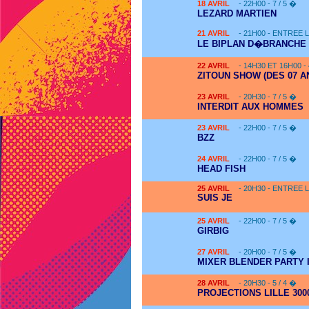
18
AVRIL
- 22H00 - 7 / 5 �
LEZARD MARTIEN
21
AVRIL
- 21H00 - ENTREE 
LE BIPLAN D�BRANCHE
22
AVRIL
- 14H30 ET 16H00 -
ZITOUN SHOW (DES 07 A
23
AVRIL
- 20H30 - 7 / 5 �
INTERDIT AUX HOMMES
23
AVRIL
- 22H00 - 7 / 5 �
BZZ
24
AVRIL
- 22H00 - 7 / 5 �
HEAD FISH
25
AVRIL
- 20H30 - ENTREE 
SUIS JE
25
AVRIL
- 22H00 - 7 / 5 �
GIRBIG
27
AVRIL
- 20H00 - 7 / 5 �
MIXER BLENDER PARTY I
28
AVRIL
- 20H30 - 5 / 4 �
PROJECTIONS LILLE 30