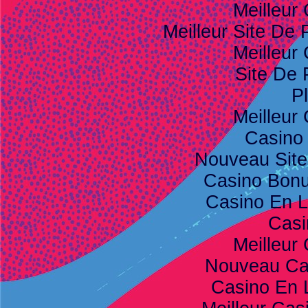
Meilleur
Meilleur Site De P
Meilleur
Site De 
Pl
Meilleur
Casino
Nouveau Site
Casino Bon
Casino En L
Casi
Meilleur
Nouveau Ca
Casino En 