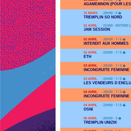
AGAMEMNON (POUR LES
31
MARS
- 20H30 - 5 �
TREMPLIN SO NORD
01
AVRIL
- 21H00 - ENTREE 
JAM SESSION
02
AVRIL
- 20H30 - 7 / 5 �
INTERDIT AUX HOMMES
02
AVRIL
- 22H00 - 7 / 5 �
ETH
03
AVRIL
- 20H30 - 7 / 5 �
INCONGRUITE FEMININE
03
AVRIL
- 22H00 - 7 / 5 �
LES VENDEURS D ENCL
04
AVRIL
- 20H30 - 7 / 5 �
INCONGRUITE FEMININE
04
AVRIL
- 22H00 - 7 / 5 �
OSNI
06
AVRIL
- 20H30 - 3 �
TREMPLIN UNIZIK