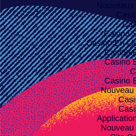
Nouveaux 
Casi
Cas
Casino S
Casino En Lig
Casino 
Casino 
C
Casino 
Nouveau 
Casi
Casi
Applicatio
Nouveau 