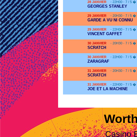
28
JANVIER
- 22H00 - 7 / 5 �
GEORGES STANLEY
29
JANVIER
- 20H30 - 7 / 5 �
GARDE A VU NI CONNU
29
JANVIER
- 22H00 - 7 / 5 �
VINCENT GAFFET
30
JANVIER
- 20H30 - 7 / 5 �
SCRATCH
30
JANVIER
- 22H00 - 7 / 5 �
ZARAGRAF
31
JANVIER
- 20H30 - 7 / 5 �
SCRATCH
31
JANVIER
- 22H00 - 7 / 5 �
JOE ET LA MACHINE
Worth
Casino 