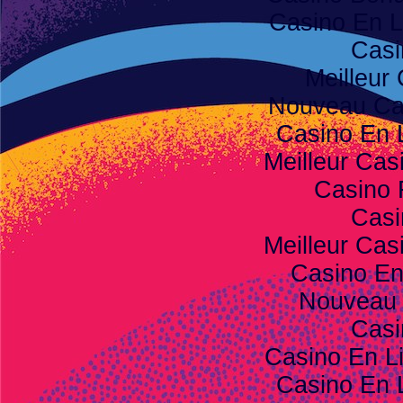
Casino En L
Casi
Meilleur
Nouveau Ca
Casino En 
Meilleur Cas
Casino 
Casi
Meilleur Cas
Casino E
Nouveau 
Casi
Casino En L
Casino En 