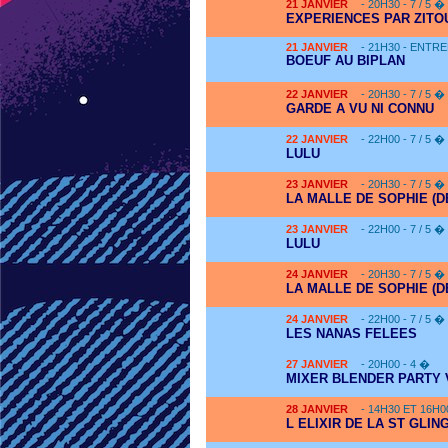
21
JANVIER
- 20H30 - 7 / 5 �
EXPERIENCES PAR ZITO
21
JANVIER
- 21H30 - ENTRE
BOEUF AU BIPLAN
22
JANVIER
- 20H30 - 7 / 5 �
GARDE A VU NI CONNU
22
JANVIER
- 22H00 - 7 / 5 �
LULU
23
JANVIER
- 20H30 - 7 / 5 �
LA MALLE DE SOPHIE (D
23
JANVIER
- 22H00 - 7 / 5 �
LULU
24
JANVIER
- 20H30 - 7 / 5 �
LA MALLE DE SOPHIE (D
24
JANVIER
- 22H00 - 7 / 5 �
LES NANAS FELEES
27
JANVIER
- 20H00 - 4 �
MIXER BLENDER PARTY 
28
JANVIER
- 14H30 ET 16H0
L ELIXIR DE LA ST GLING