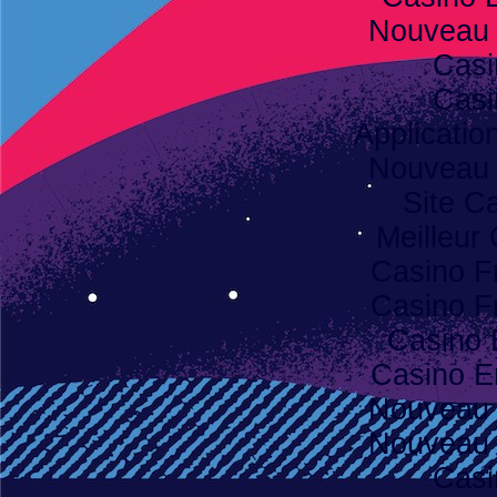
Nouveau 
Casi
Casi
Applicatio
Nouveau 
Site C
Meilleur
Casino F
Casino F
Casino 
Casino E
Nouveau 
Nouveau 
Casi