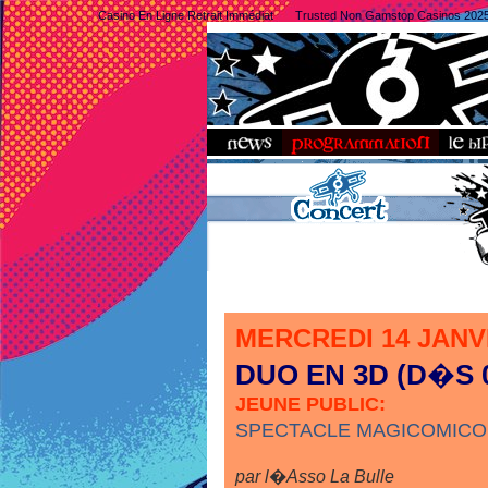
Casino En Ligne Retrait Immédiat
Trusted Non Gamstop Casinos 202
MERCREDI 14 JAN
DUO EN 3D (D�S 
JEUNE PUBLIC:
SPECTACLE MAGICOMICOB
par l�Asso La Bulle