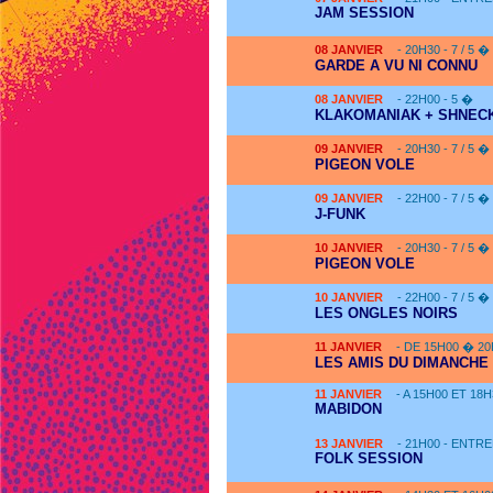
JAM SESSION
08
JANVIER
- 20H30 - 7 / 5 �
GARDE A VU NI CONNU
08
JANVIER
- 22H00 - 5 �
KLAKOMANIAK + SHNECK
09
JANVIER
- 20H30 - 7 / 5 �
PIGEON VOLE
09
JANVIER
- 22H00 - 7 / 5 �
J-FUNK
10
JANVIER
- 20H30 - 7 / 5 �
PIGEON VOLE
10
JANVIER
- 22H00 - 7 / 5 �
LES ONGLES NOIRS
11
JANVIER
- DE 15H00 � 2
LES AMIS DU DIMANCHE 
11
JANVIER
- A 15H00 ET 18
MABIDON
13
JANVIER
- 21H00 - ENTRE
FOLK SESSION