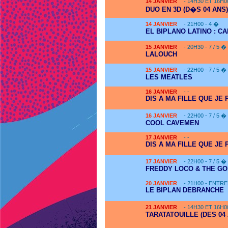
14
JANVIER
- 14H30 ET 16H0
DUO EN 3D (D�S 04 ANS)
14
JANVIER
- 21H00 - 4 �
EL BIPLANO LATINO : C
15
JANVIER
- 20H30 - 7 / 5 �
LALOUCH
15
JANVIER
- 22H00 - 7 / 5 �
LES MEATLES
16
JANVIER
- -
DIS A MA FILLE QUE JE
16
JANVIER
- 22H00 - 7 / 5 �
COOL CAVEMEN
17
JANVIER
- -
DIS A MA FILLE QUE JE
17
JANVIER
- 22H00 - 7 / 5 �
FREDDY LOCO & THE GO
20
JANVIER
- 21H00 - ENTRE
LE BIPLAN DEBRANCHE
21
JANVIER
- 14H30 ET 16H0
TARATATOUILLE (DES 04