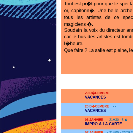
Tout est pr�t pour que le spec
or, capitonn�. Une belle arche
tous les artistes de ce spec
magiciens �.
Soudain la voix du directeur an
car le bus des artistes est to
l�heure.
Que faire ? La salle est pleine, l
20
D�CEMBRE
- -
VACANCES
20
D�CEMBRE
- -
VACANCES
06
JANVIER
- 21H30 - 5 �
IMPRO A LA CARTE
07
JANVIER
- 21H00 - ENTRE