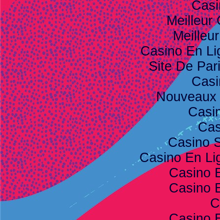
Casi
Meilleur
Meilleu
Casino En Li
Site De Pari
Casi
Nouveaux 
Casi
Cas
Casino S
Casino En Lig
Casino 
Casino 
C
Casino 