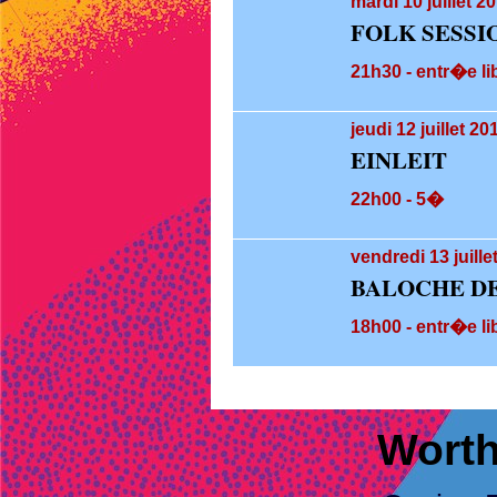
mardi 10
juillet 2
FOLK SESSI
21h30 - entr�e li
jeudi 12
juillet 20
EINLEIT
22h00 - 5�
vendredi 13
juill
BALOCHE DE
18h00 - entr�e li
Worth