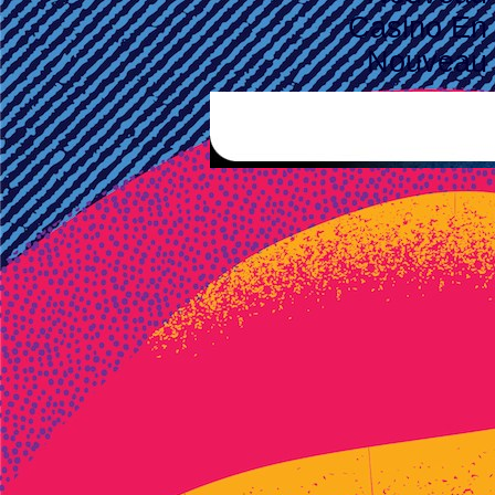
Casino En 
Nouveau 