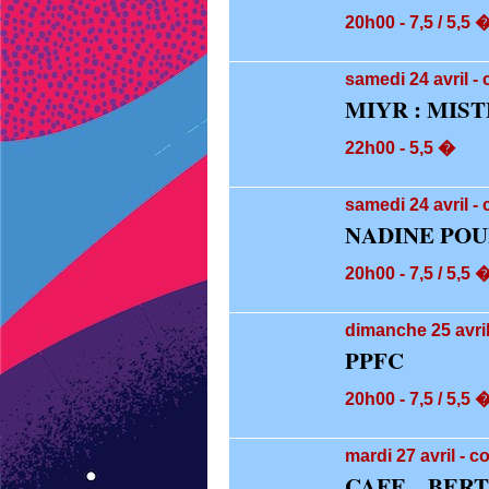
20h00 - 7,5 / 5,5 
samedi 24
avril -
MIYR : MIST
22h00 - 5,5 �
samedi 24
avril -
NADINE POU
20h00 - 7,5 / 5,5 
dimanche 25
avri
PPFC
20h00 - 7,5 / 5,5 
mardi 27
avril - c
CAFE BERT