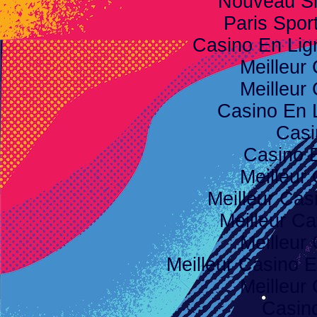
Nouveau Sit
Paris Spor
Casino En Li
Meilleur
Meilleur
Casino En 
Casi
Casino 
Meilleur
Meilleur Cas
Meilleur Ca
Meilleur
Meilleur Casino E
Meilleur
Casino