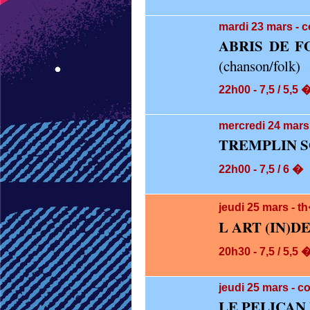
mardi 23
mars - c
ABRIS DE F
(chanson/folk)
22h00 - 7,5 / 5,5 
mercredi 24
mars 
TREMPLIN 
22h00 - 7,5 / 6 �
jeudi 25
mars - t
L ART (IN)D
20h30 - 7,5 / 5,5 
jeudi 25
mars - c
LE PELICAN