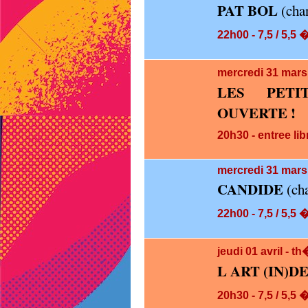
PAT BOL
(cha
22h00 - 7,5 / 5,5 
mercredi 31
mars
LES PETI
OUVERTE !
20h30 - entree lib
mercredi 31
mars 
CANDIDE
(ch
22h00 - 7,5 / 5,5 
jeudi 01
avril - t
L ART (IN)D
20h30 - 7,5 / 5,5 