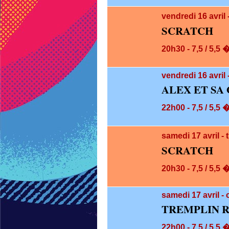
vendredi 16
avril
SCRATCH
20h30 - 7,5 / 5,5 
vendredi 16
avril
ALEX ET SA
22h00 - 7,5 / 5,5 
samedi 17
avril 
SCRATCH
20h30 - 7,5 / 5,5 
samedi 17
avril -
TREMPLIN 
22h00 - 7,5 / 5,5 