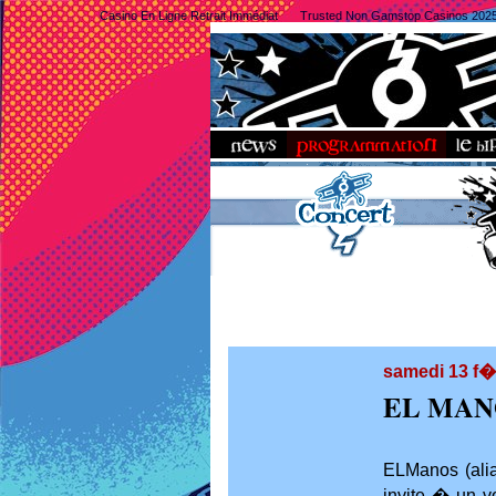
Casino En Ligne Retrait Immédiat
Trusted Non Gamstop Casinos 202
samedi 13 f�
EL MAN
ELManos (ali
invite � un v