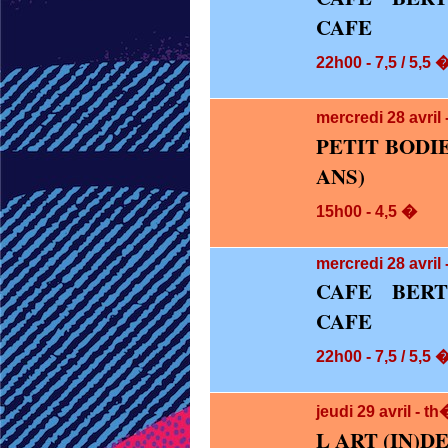
CAFE
22h00 - 7,5 / 5,5 
mercredi 28
avril
PETIT BODI
ANS)
15h00 - 4,5 �
mercredi 28
avril
CAFE BERT
CAFE
22h00 - 7,5 / 5,5 
jeudi 29
avril - t
L ART (IN)D