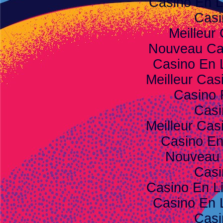
Casino En L
Casi
Meilleur
Nouveau Ca
Casino En 
Meilleur Cas
Casino 
Casi
Meilleur Cas
Casino E
Nouveau 
Casi
Casino En L
Casino En 
Casi