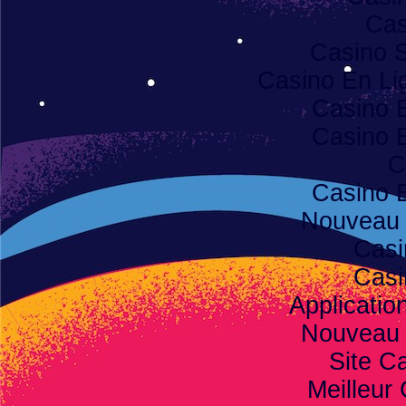
Cas
Casino S
Casino En Lig
Casino 
Casino 
C
Casino 
Nouveau 
Casi
Casi
Applicatio
Nouveau 
Site C
Meilleur