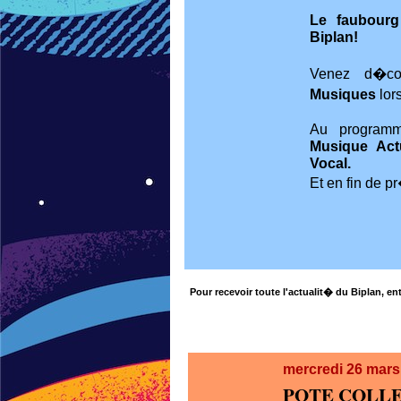
Le faubour
Biplan!
Venez d�cou
Musiques
lor
Au programm
Musique Actue
Vocal.
Et en fin de p
Pour recevoir toute l'actualit� du Biplan, ent
mercredi 26
mars
POTE COLL