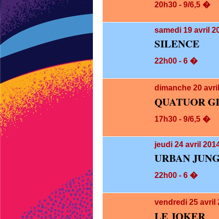
20h30 - 9/6,5 �
samedi 19
avril 2
SILENCE
22h00 - 6 �
dimanche 20
avri
QUATUOR GI
17h30 - 9/6,5 �
jeudi 24
avril 201
URBAN JUN
22h00 - 6 �
vendredi 25
avril
LE JOKER