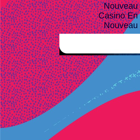
Nouveau 
Casino En 
Nouveau 