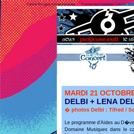
Casino En Ligne Retrait Immédiat
Trusted Non Gamstop Casinos 202
MARDI 21 OCTOBR
DELBI + LENA DE
� photos Delbi : Tifred /
Le programme d'Aides au D�vel
Domaine Musiques dans le c