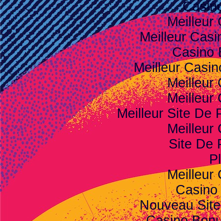
Casino
Meilleur
Meilleur Casi
Casino 
Meilleur Casi
Meilleur
Meilleur
Meilleur Site De P
Meilleur
Site De 
Pl
Meilleur
Casino
Nouveau Site
Casino Bon