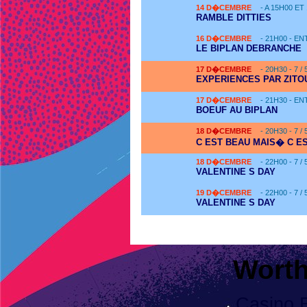
14
D�CEMBRE
- A 15H00 ET
RAMBLE DITTIES
16
D�CEMBRE
- 21H00 - E
LE BIPLAN DEBRANCHE
17
D�CEMBRE
- 20H30 - 7 /
EXPERIENCES PAR ZITO
17
D�CEMBRE
- 21H30 - E
BOEUF AU BIPLAN
18
D�CEMBRE
- 20H30 - 7 /
C EST BEAU MAIS� C ES
18
D�CEMBRE
- 22H00 - 7 /
VALENTINE S DAY
19
D�CEMBRE
- 22H00 - 7 /
VALENTINE S DAY
Worth
Casino 