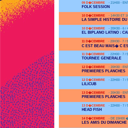
09
D�CEMBRE
- 21H00 - E
FOLK SESSION
10
D�CEMBRE
- 14H30 ET 1
LA SIMPLE HISTOIRE DU
10
D�CEMBRE
- 20H30 - 6 / 
EL BIPLANO LATINO : C
11
D�CEMBRE
- 20H30 - 7 /
C EST BEAU MAIS� C ES
11
D�CEMBRE
- 22H00 - 7 /
TOURNEE GENERALE
12
D�CEMBRE
- 20H30 - E
PREMIERES PLANCHES
12
D�CEMBRE
- 22H00 - 7 /
LILICUB
13
D�CEMBRE
- 20H30 - E
PREMIERES PLANCHES
13
D�CEMBRE
- 22H00 - 7 /
HEAD FISH
14
D�CEMBRE
- DE 15H00 
LES AMIS DU DIMANCHE 