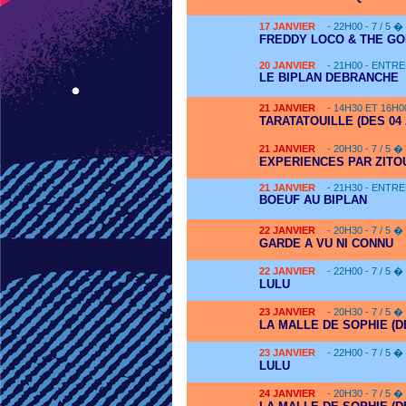
17
JANVIER
- 22H00 - 7 / 5 �
FREDDY LOCO & THE GO
20
JANVIER
- 21H00 - ENTRE
LE BIPLAN DEBRANCHE
21
JANVIER
- 14H30 ET 16H0
TARATATOUILLE (DES 04
21
JANVIER
- 20H30 - 7 / 5 �
EXPERIENCES PAR ZITO
21
JANVIER
- 21H30 - ENTRE
BOEUF AU BIPLAN
22
JANVIER
- 20H30 - 7 / 5 �
GARDE A VU NI CONNU
22
JANVIER
- 22H00 - 7 / 5 �
LULU
23
JANVIER
- 20H30 - 7 / 5 �
LA MALLE DE SOPHIE (D
23
JANVIER
- 22H00 - 7 / 5 �
LULU
24
JANVIER
- 20H30 - 7 / 5 �