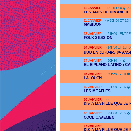
11
JANVIER
- DE 15H00 � 2
LES AMIS DU DIMANCHE 
11
JANVIER
- A 15H00 ET 18
MABIDON
13
JANVIER
- 21H00 - ENTRE
FOLK SESSION
14
JANVIER
- 14H30 ET 16H0
DUO EN 3D (D�S 04 ANS)
14
JANVIER
- 20H30 - 4 �
EL BIPLANO LATINO : C
15
JANVIER
- 20H30 - 7 / 5 �
LALOUCH
15
JANVIER
- 22H00 - 7 / 5 �
LES MEATLES
16
JANVIER
- -
DIS A MA FILLE QUE JE
16
JANVIER
- 22H00 - 7 / 5 �
COOL CAVEMEN
17
JANVIER
- -
DIS A MA FILLE QUE JE