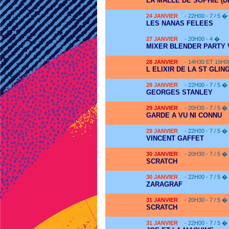
LA MALLE DE SOPHIE (D
24
JANVIER
- 22H00 - 7 / 5 �
LES NANAS FELEES
27
JANVIER
- 20H00 - 4 �
MIXER BLENDER PARTY 
28
JANVIER
- 14H30 ET 16H0
L ELIXIR DE LA ST GLING
28
JANVIER
- 22H00 - 7 / 5 �
GEORGES STANLEY
29
JANVIER
- 20H30 - 7 / 5 �
GARDE A VU NI CONNU
29
JANVIER
- 22H00 - 7 / 5 �
VINCENT GAFFET
30
JANVIER
- 20H30 - 7 / 5 �
SCRATCH
30
JANVIER
- 22H00 - 7 / 5 �
ZARAGRAF
31
JANVIER
- 20H30 - 7 / 5 �
SCRATCH
31
JANVIER
- 22H00 - 7 / 5 �