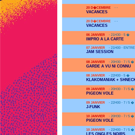
20
D�CEMBRE
- -
VACANCES
20
D�CEMBRE
- -
VACANCES
06
JANVIER
- 21H30 - 5 �
IMPRO A LA CARTE
07
JANVIER
- 21H00 - ENTRE
JAM SESSION
08
JANVIER
- 20H30 - 7 / 5 �
GARDE A VU NI CONNU
08
JANVIER
- 22H00 - 5 �
KLAKOMANIAK + SHNECK
09
JANVIER
- 20H30 - 7 / 5 �
PIGEON VOLE
09
JANVIER
- 22H00 - 7 / 5 �
J-FUNK
10
JANVIER
- 20H30 - 7 / 5 �
PIGEON VOLE
10
JANVIER
- 22H00 - 7 / 5 �
LES ONGLES NOIRS