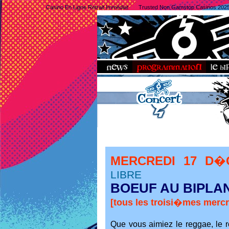
Casino En Ligne Retrait Immédiat
Trusted Non Gamstop Casinos 202
MERCREDI 17 D
LIBRE
BOEUF AU BIPLA
[tous les troisi�mes mercr
Que vous aimiez le reggae, le r