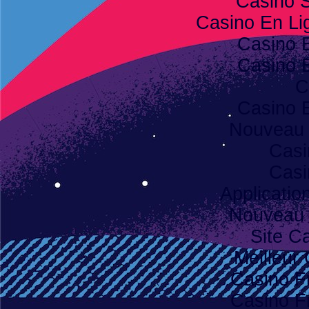
Casino S
Casino En Lig
Casino 
Casino 
C
Casino 
Nouveau 
Casi
Casi
Applicatio
Nouveau 
Site C
Meilleur
Casino F
Casino F