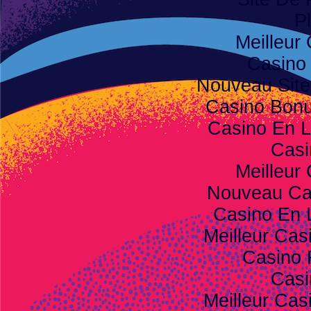
Pl
Meilleur
Casino
Nouveau Site
Casino Bon
Casino En L
Casi
Meilleur
Nouveau Ca
Casino En 
Meilleur Cas
Casino 
Casi
Meilleur Cas