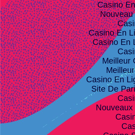
Casino E
Nouveau 
Casi
Casino En L
Casino En 
Casi
Meilleur
Meilleu
Casino En Li
Site De Pari
Casi
Nouveaux 
Casi
Cas