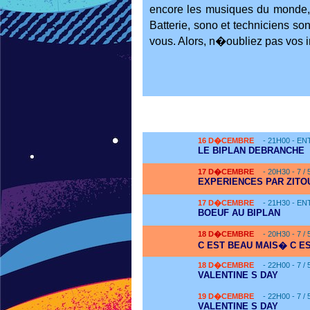
encore les musiques du monde,
Batterie, sono et techniciens s
vous. Alors, n�oubliez pas vos i
16
D�CEMBRE
- 21H00 - E
LE BIPLAN DEBRANCHE
17
D�CEMBRE
- 20H30 - 7 /
EXPERIENCES PAR ZITO
17
D�CEMBRE
- 21H30 - E
BOEUF AU BIPLAN
18
D�CEMBRE
- 20H30 - 7 /
C EST BEAU MAIS� C ES
18
D�CEMBRE
- 22H00 - 7 /
VALENTINE S DAY
19
D�CEMBRE
- 22H00 - 7 /
VALENTINE S DAY