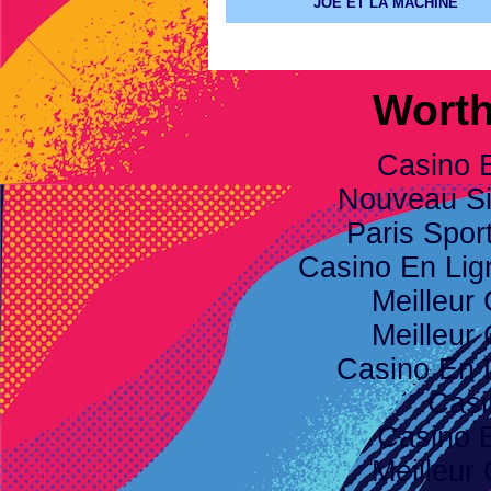
JOE ET LA MACHINE
Worth
Casino 
Nouveau Sit
Paris Spor
Casino En Li
Meilleur
Meilleur
Casino En 
Casi
Casino 
Meilleur