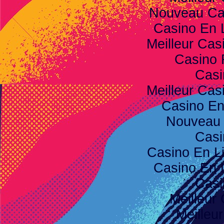
Nouveau Ca
Casino En 
Meilleur Cas
Casino 
Casi
Meilleur Cas
Casino E
Nouveau 
Casi
Casino En L
Casino En 
Casi
Meilleur
Meilleu