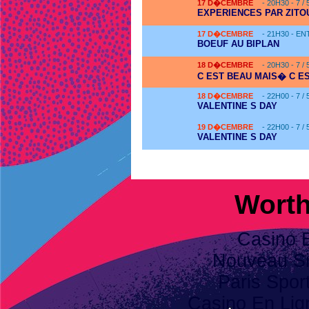
17
D�CEMBRE
- 20H30 - 7 /
EXPERIENCES PAR ZITO
17
D�CEMBRE
- 21H30 - E
BOEUF AU BIPLAN
18
D�CEMBRE
- 20H30 - 7 /
C EST BEAU MAIS� C ES
18
D�CEMBRE
- 22H00 - 7 /
VALENTINE S DAY
19
D�CEMBRE
- 22H00 - 7 /
VALENTINE S DAY
Worth
Casino 
Nouveau Sit
Paris Spor
Casino En Li