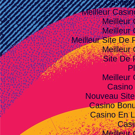
Casino 
Meilleur Casi
Meilleur
Meilleur
Meilleur Site De P
Meilleur
Site De 
Pl
Meilleur
Casino
Nouveau Site
Casino Bon
Casino En L
Casi
Meilleur