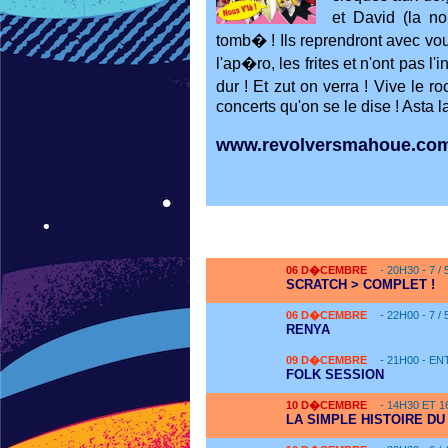
et David (la n
tomb� ! Ils reprendront avec vo
l'ap�ro, les frites et n'ont pas l'
dur ! Et zut on verra ! Vive le r
concerts qu'on se le dise ! Asta la v
www.revolversmahoue.com
06
D�CEMBRE
- 20H30 - 7 /
SCRATCH > COMPLET !
06
D�CEMBRE
- 22H00 - 7 /
RENYA
09
D�CEMBRE
- 21H00 - E
FOLK SESSION
10
D�CEMBRE
- 14H30 ET 1
LA SIMPLE HISTOIRE DU