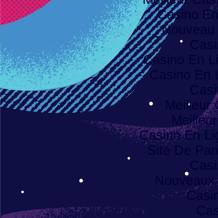
Casino E
Nouveau 
Casi
Casino En L
Casino En 
Casi
Meilleur
Meilleu
Casino En Li
Site De Pari
Casi
Nouveaux 
Casi
Cas