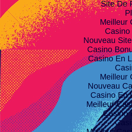
Site De 
Pl
Meilleur
Casino
Nouveau Site
Casino Bon
Casino En L
Casi
Meilleur
Nouveau Ca
Casino En 
Meilleur Cas
Casino 
Casi
Meilleur Cas