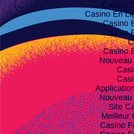
Casino S
Casino En Lig
Casino 
Casino 
C
Casino 
Nouveau 
Casi
Casi
Applicatio
Nouveau 
Site C
Meilleur
Casino F