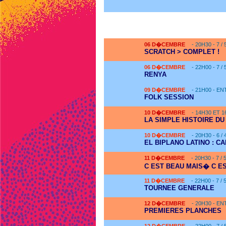
06
D�CEMBRE
- 20H30 - 7 /
SCRATCH > COMPLET !
06
D�CEMBRE
- 22H00 - 7 /
RENYA
09
D�CEMBRE
- 21H00 - E
FOLK SESSION
10
D�CEMBRE
- 14H30 ET 1
LA SIMPLE HISTOIRE DU
10
D�CEMBRE
- 20H30 - 6 / 
EL BIPLANO LATINO : C
11
D�CEMBRE
- 20H30 - 7 /
C EST BEAU MAIS� C ES
11
D�CEMBRE
- 22H00 - 7 /
TOURNEE GENERALE
12
D�CEMBRE
- 20H30 - E
PREMIERES PLANCHES