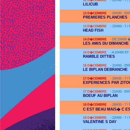
12
D�CEMBRE
- 22H00 - 7 /
LILICUB
13
D�CEMBRE
- 20H30 - E
PREMIERES PLANCHES
13
D�CEMBRE
- 22H00 - 7 /
HEAD FISH
14
D�CEMBRE
- DE 15H00 
LES AMIS DU DIMANCHE 
14
D�CEMBRE
- A 15H00 ET
RAMBLE DITTIES
16
D�CEMBRE
- 21H00 - E
LE BIPLAN DEBRANCHE
17
D�CEMBRE
- 20H30 - 7 /
EXPERIENCES PAR ZITO
17
D�CEMBRE
- 21H30 - E
BOEUF AU BIPLAN
18
D�CEMBRE
- 20H30 - 7 /
C EST BEAU MAIS� C ES
18
D�CEMBRE
- 22H00 - 7 /
VALENTINE S DAY