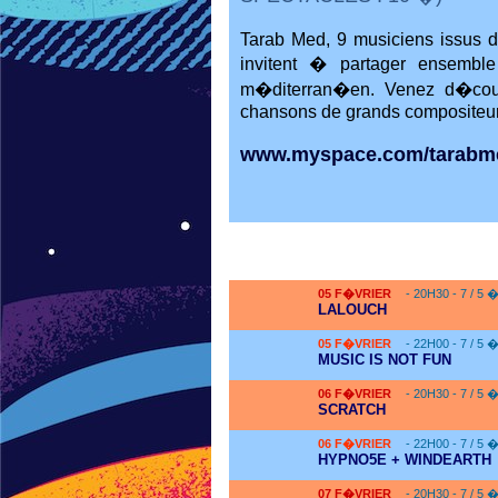
Tarab Med, 9 musiciens issus 
invitent � partager ensembl
m�diterran�en. Venez d�couvri
chansons de grands compositeur
www.myspace.com/tarabm
05
F�VRIER
- 20H30 - 7 / 5 
LALOUCH
05
F�VRIER
- 22H00 - 7 / 5 
MUSIC IS NOT FUN
06
F�VRIER
- 20H30 - 7 / 5 
SCRATCH
06
F�VRIER
- 22H00 - 7 / 5 
HYPNO5E + WINDEARTH
07
F�VRIER
- 20H30 - 7 / 5 