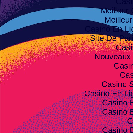
Casi
Meilleur
Meilleu
Casino En Li
Site De Pari
Casi
Nouveaux 
Casi
Cas
Casino S
Casino En Lig
Casino 
Casino 
C
Casino 