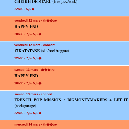
CHEIKH DE STAEL
(free jazz/rock)
22h00 - 5,5 �
vendredi 12
mars - th��tre
HAPPY END
20h30 - 7,5 / 5,5 �
vendredi 12
mars - concert
ZIKATATANE
(ska/rock/reggae)
22h00 - 7,5 / 5,5 �
samedi 13
mars - th��tre
HAPPY END
20h30 - 7,5 / 5,5 �
samedi 13
mars - concert
FRENCH POP MISSION : BIGMONEYMAKERS + LET IT
(rock/garage)
22h00 - 7,5 / 5,5 �
mercredi 14
mars - th��tre