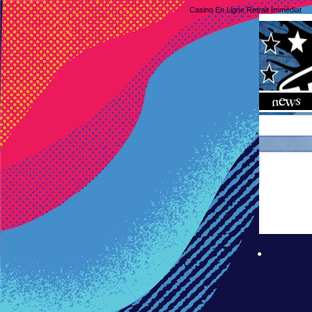
Casino En Ligne Retrait Immédiat