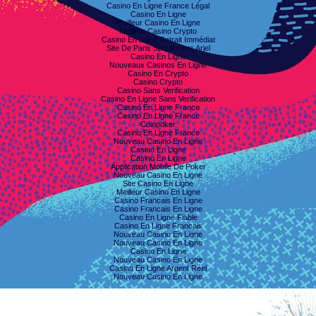
Casino En Ligne France Légal
Casino En Ligne
Meilleur Casino En Ligne
Meilleur Casino Crypto
Casino En Ligne Retrait Immédiat
Site De Paris Sportif Hors Arjel
Casino En Ligne
Nouveaux Casinos En Ligne
Casino En Crypto
Casino Crypto
Casino Sans Verification
Casino En Ligne Sans Verification
Casino En Ligne France
Casino En Ligne France
Coinpoker
Casino En Ligne France
Nouveau Casino En Ligne
Casino En Ligne
Casino En Ligne
Application Mobile De Poker
Nouveau Casino En Ligne
Site Casino En Ligne
Meilleur Casino En Ligne
Casino Francais En Ligne
Casino Francais En Ligne
Casino En Ligne Fiable
Casino En Ligne Francais
Nouveau Casino En Ligne
Nouveau Casino En Ligne
Casino En Ligne
Nouveau Casino En Ligne
Casino En Ligne Argent Réel
Nouveau Casino En Ligne