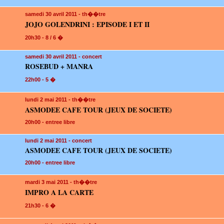
samedi 30
avril 2011 - th��tre
JOJO GOLENDRINI : EPISODE I ET II
20h30 - 8 / 6 �
samedi 30
avril 2011 - concert
ROSEBUD + MANRA
22h00 - 5 �
lundi 2
mai 2011 - th��tre
ASMODEE CAFE TOUR (JEUX DE SOCIETE)
20h00 - entree libre
lundi 2
mai 2011 - concert
ASMODEE CAFE TOUR (JEUX DE SOCIETE)
20h00 - entree libre
mardi 3
mai 2011 - th��tre
IMPRO A LA CARTE
21h30 - 6 �