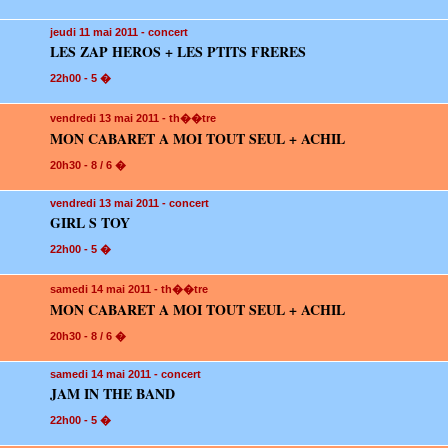
jeudi 11
mai 2011 - concert
LES ZAP HEROS + LES PTITS FRERES
22h00 - 5 �
vendredi 13
mai 2011 - th��tre
MON CABARET A MOI TOUT SEUL + ACHIL
20h30 - 8 / 6 �
vendredi 13
mai 2011 - concert
GIRL S TOY
22h00 - 5 �
samedi 14
mai 2011 - th��tre
MON CABARET A MOI TOUT SEUL + ACHIL
20h30 - 8 / 6 �
samedi 14
mai 2011 - concert
JAM IN THE BAND
22h00 - 5 �