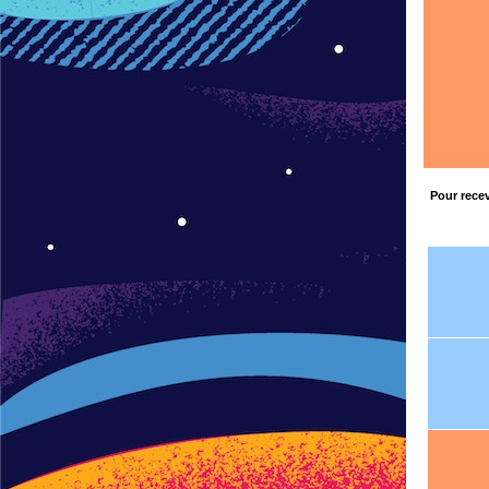
Pour recev