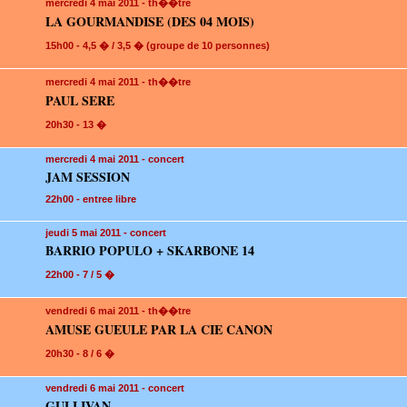
mercredi 4
mai 2011 - th��tre
LA GOURMANDISE (DES 04 MOIS)
15h00 - 4,5 � / 3,5 � (groupe de 10 personnes)
mercredi 4
mai 2011 - th��tre
PAUL SERE
20h30 - 13 �
mercredi 4
mai 2011 - concert
JAM SESSION
22h00 - entree libre
jeudi 5
mai 2011 - concert
BARRIO POPULO + SKARBONE 14
22h00 - 7 / 5 �
vendredi 6
mai 2011 - th��tre
AMUSE GUEULE PAR LA CIE CANON
20h30 - 8 / 6 �
vendredi 6
mai 2011 - concert
GULLIVAN