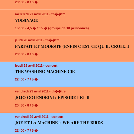
20h30 - 8 / 6 �
mercredi 27
avril 2011 - th��tre
VOISINAGE
15h00 - 4,5 � / 3,5 � (groupe de 10 personnes)
jeudi 28
avril 2011 - th��tre
PARFAIT ET MODESTE (ENFIN C EST CE QU IL CROIT...)
20h30 - 8 / 6 �
jeudi 28
avril 2011 - concert
THE WASHING MACHINE CIE
22h00 - 7 / 5 �
vendredi 29
avril 2011 - th��tre
JOJO GOLENDRINI : EPISODE I ET II
20h30 - 8 / 6 �
vendredi 29
avril 2011 - concert
JOE ET LA MACHINE + WE ARE THE BIRDS
22h00 - 7 / 5 �