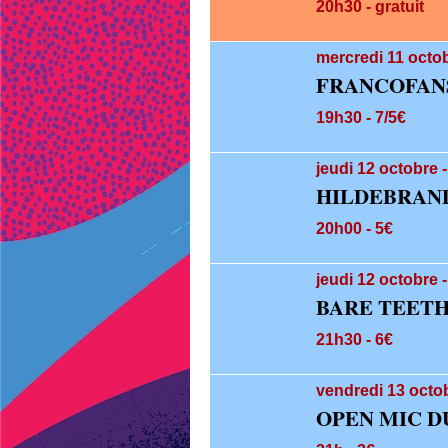
20h30 - gratuit
mercredi 11
octo
FRANCOFANS
19h30 - 7/5€
jeudi 12
octobre
HILDEBRAN
20h00 - 5€
jeudi 12
octobre
BARE TEETH
21h30 - 6€
vendredi 13
octo
OPEN MIC D