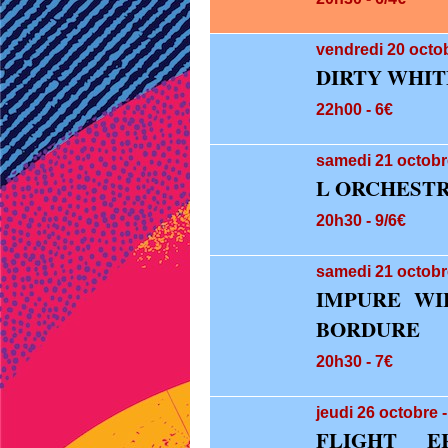
vendredi 20
octo
DIRTY WHIT
22h00 - 6€
samedi 21
octob
L ORCHESTR
20h30 - 9/6€
samedi 21
octob
IMPURE WI
BORDURE
20h30 - 7€
jeudi 26
octobre
FLIGHT 