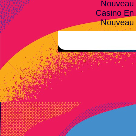
Nouveau 
Casino En 
Nouveau 