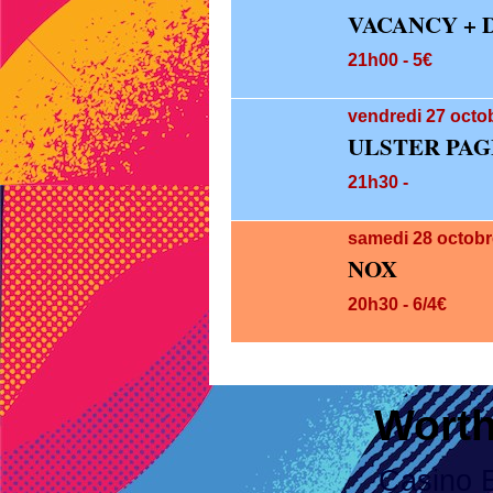
VACANCY + 
21h00 - 5€
vendredi 27
octo
ULSTER PAG
21h30 -
samedi 28
octob
NOX
20h30 - 6/4€
Worth
Casino 