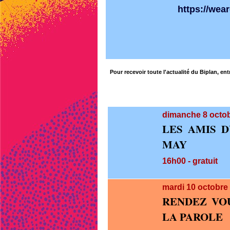
https://wea
Pour recevoir toute l'actualité du Biplan, ent
dimanche 8
octo
LES AMIS 
MAY
16h00 - gratuit
mardi 10
octobre
RENDEZ VO
LA PAROLE