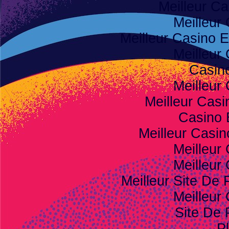
Meilleur Ca
Meilleur
Meilleur Casino E
Meilleur
Casino
Meilleur
Meilleur Casi
Casino 
Meilleur Casi
Meilleur
Meilleur
Meilleur Site De P
Meilleur
Site De 
Pl