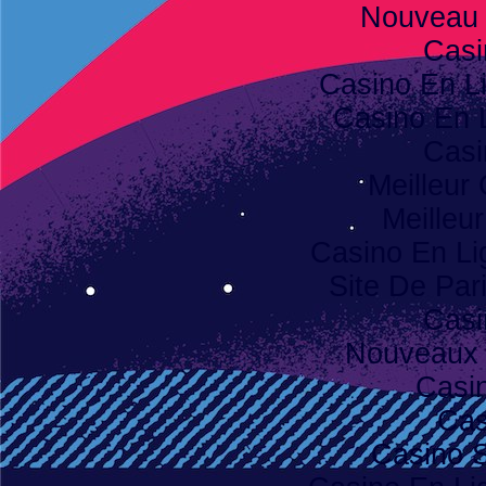
Nouveau 
Casi
Casino En L
Casino En 
Casi
Meilleur
Meilleu
Casino En Li
Site De Pari
Casi
Nouveaux 
Casi
Cas
Casino S