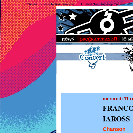
Casino En Ligne Retrait Immédiat
Trusted Non Gamstop Casinos 202
mercredi 11 
FRANC
IAROSS
Chanson