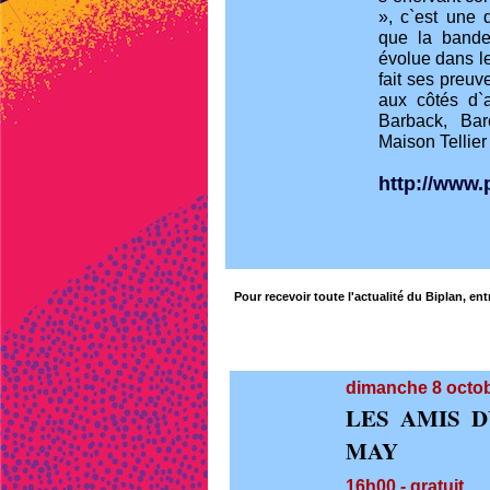
», c`est une 
que la bande
évolue dans le
fait ses preuve
aux côtés d`a
Barback, Barc
Maison Tellier
http://www
Pour recevoir toute l'actualité du Biplan, ent
dimanche 8
octo
LES AMIS 
MAY
16h00 - gratuit