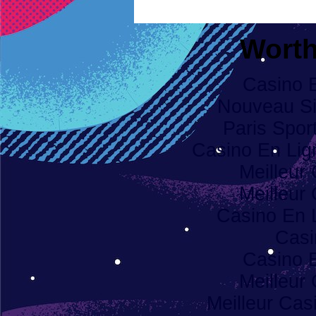
Worth
Casino 
Nouveau Sit
Paris Spor
Casino En Li
Meilleur
Meilleur
Casino En 
Casi
Casino 
Meilleur
Meilleur Cas