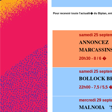
Pour recevoir toute l'actualit� du Biplan, ent
samedi 25
septem
ANNONCEZ
MARCASSIN
20h30 - 8 / 6 �
samedi 25
septem
BOLLOCK B
22h00 - 7,5 / 5,5 
mercredi 29
sept
MALNOIA '