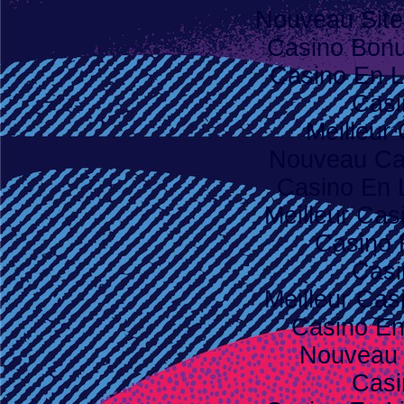
Nouveau Site
Casino Bon
Casino En L
Casi
Meilleur
Nouveau Ca
Casino En 
Meilleur Cas
Casino 
Casi
Meilleur Cas
Casino E
Nouveau 
Casi