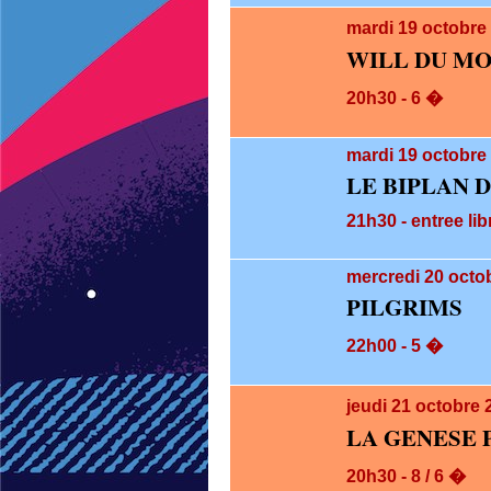
mardi 19
octobre
WILL DU M
20h30 - 6 �
mardi 19
octobre 
LE BIPLAN 
21h30 - entree lib
mercredi 20
octob
PILGRIMS
22h00 - 5 �
jeudi 21
octobre 
LA GENESE 
20h30 - 8 / 6 �