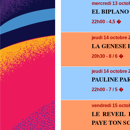
mercredi 13
octob
EL BIPLANO
22h00 - 4,5 �
jeudi 14
octobre 
LA GENESE 
20h30 - 8 / 6 �
jeudi 14
octobre 
PAULINE PA
22h00 - 7 / 5 �
vendredi 15
octo
LE REVEIL 
PAYE TON S