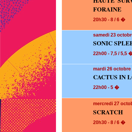
HAUTE SUR
FORAINE
20h30 - 8 / 6 �
samedi 23
octobr
SONIC SPLE
22h00 - 7,5 / 5,5 
mardi 26
octobre 
CACTUS IN L
22h00 - 5 �
mercredi 27
octo
SCRATCH
20h30 - 8 / 6 �