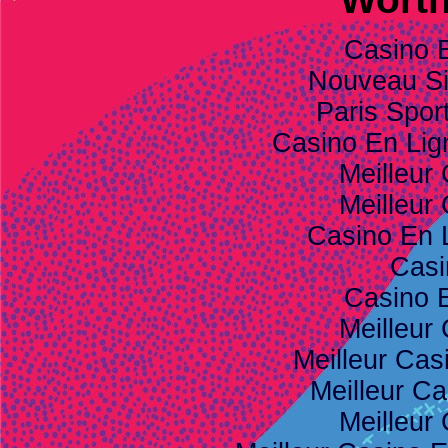
Casino 
Nouveau Sit
Paris Spor
Casino En Li
Meilleur
Meilleur
Casino En 
Casi
Casino 
Meilleur
Meilleur Cas
Meilleur Ca
Meilleur