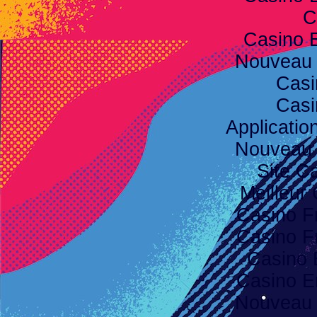
C
Casino 
Nouveau 
Casi
Casi
Applicatio
Nouveau 
Site C
Meilleur
Casino F
Casino F
Casino 
Casino E
Nouveau 