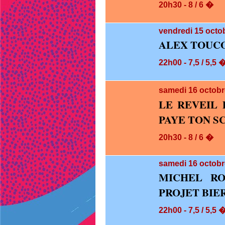
20h30 - 8 / 6 �
vendredi 15
octob
ALEX TOUC
22h00 - 7,5 / 5,5 
samedi 16
octobr
LE REVEIL 
PAYE TON S
20h30 - 8 / 6 �
samedi 16
octobr
MICHEL RO
PROJET BIE
22h00 - 7,5 / 5,5 