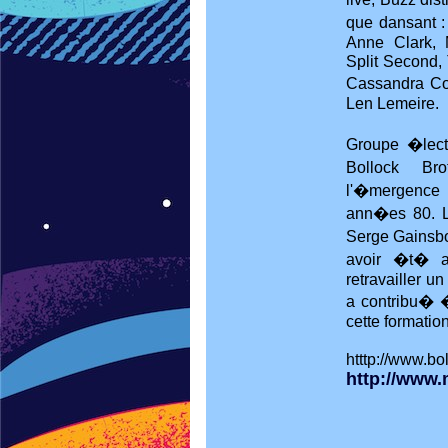
que dansant :
Anne Clark, 
Split Second,
Cassandra Co
Len Lemeire.
Groupe �lect
Bollock Br
l'�mergence
ann�es 80. Le
Serge Gainsbou
avoir �t� 
retravailler un
a contribu� 
cette formatio
htttp://www.bo
http://www