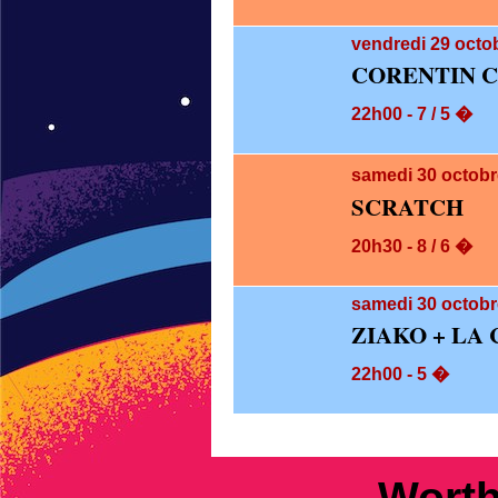
vendredi 29
octob
CORENTIN 
22h00 - 7 / 5 �
samedi 30
octobr
SCRATCH
20h30 - 8 / 6 �
samedi 30
octobr
ZIAKO + LA
22h00 - 5 �
Worth