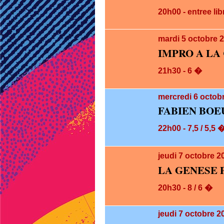
20h00 - entree lib
mardi 5
octobre 
IMPRO A LA
21h30 - 6 �
mercredi 6
octobr
FABIEN BOE
22h00 - 7,5 / 5,5 
jeudi 7
octobre 2
LA GENESE 
20h30 - 8 / 6 �
jeudi 7
octobre 20