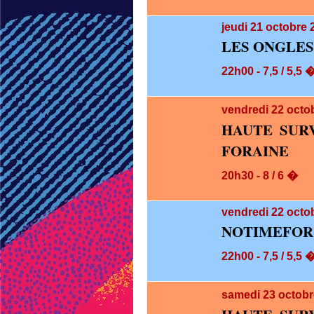
jeudi 21
octobre 
LES ONGLES
22h00 - 7,5 / 5,5 
vendredi 22
octo
HAUTE SUR
FORAINE
20h30 - 8 / 6 �
vendredi 22
octob
NOTIMEFOR
22h00 - 7,5 / 5,5 
samedi 23
octobr