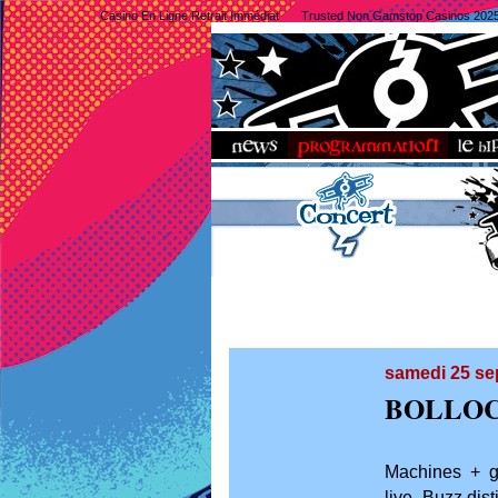
Casino En Ligne Retrait Immédiat
Trusted Non Gamstop Casinos 202
samedi 25 s
BOLLOC
Machines + gu
live, Buzz dis