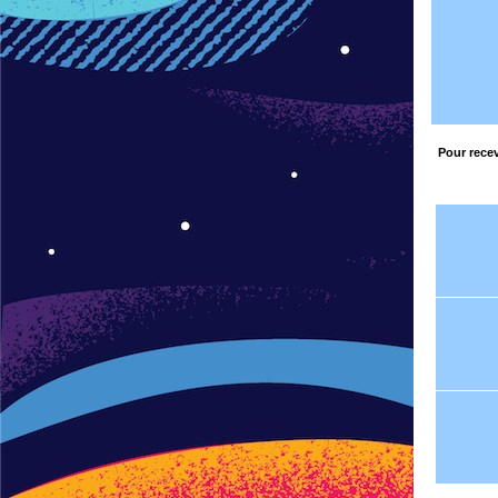
Pour recev