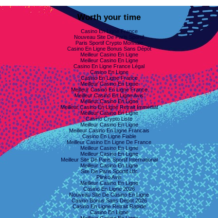
Worth your time
Casino En Ligne France
Nouveau Site De Paris Sportif
Paris Sportif Crypto Monnaie
Casino En Ligne Bonus Sans Dépôt
Meilleur Casino En Ligne
Meilleur Casino En Ligne
Casino En Ligne France Légal
Casino En Ligne
Casino En Ligne France
Meilleur Casino En Ligne
Meilleur Casino En Ligne France
Meilleur Casino En Ligne Avis
Meilleur Casino En Ligne
Meilleur Casino En Ligne Retrait Immédiat
Meilleur Casino En Ligne
Casino Crypto Liste
Meilleur Casino En Ligne
Meilleur Casino En Ligne Francais
Casino En Ligne Fiable
Meilleur Casino En Ligne De France
Meilleur Casino En Ligne
Meilleur Casino En Ligne
Meilleur Site De Paris Sportif International
Meilleur Casino En Ligne
Site De Paris Sportif Ufc
Plinko Avis
Meilleur Casino En Ligne
Casino En Ligne 2026
Nouveau Site De Casino En Ligne
Casino Bonus Sans Depot 2026
Casino En Ligne Retrait Rapide
Casino En Ligne