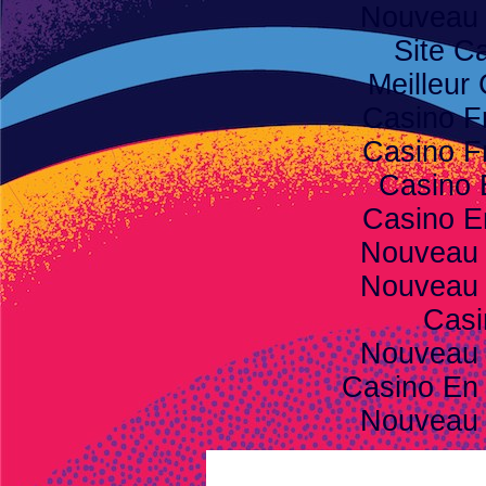
Nouveau 
Site C
Meilleur
Casino F
Casino F
Casino 
Casino E
Nouveau 
Nouveau 
Casi
Nouveau 
Casino En 
Nouveau 