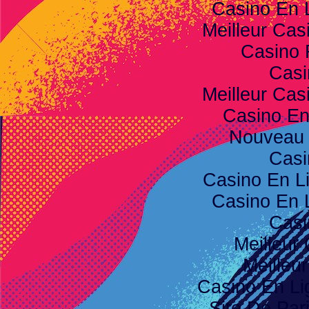
Casino En 
Meilleur Cas
Casino 
Casi
Meilleur Cas
Casino E
Nouveau 
Casi
Casino En L
Casino En 
Casi
Meilleur
Meilleu
Casino En Li
Site De Pari