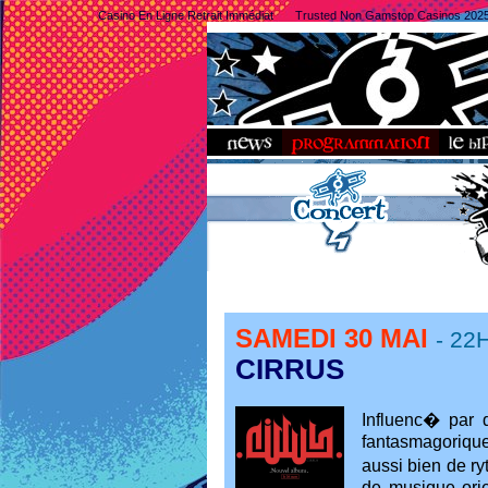
Casino En Ligne Retrait Immédiat
Trusted Non Gamstop Casinos 202
SAMEDI 30 MAI
- 22
CIRRUS
Influenc� par 
fantasmagorique,
aussi bien de ry
de musique orie