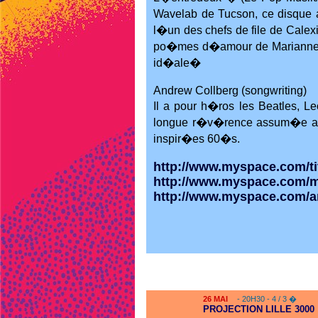
Wavelab de Tucson, ce disque a
l�un des chefs de file de Cale
po�mes d�amour de Marianne 
id�ale�
Andrew Collberg (songwriting)
Il a pour h�ros les Beatles, Le
longue r�v�rence assum�e au f
inspir�es 60�s.
http://www.myspace.com/t
http://www.myspace.com/m
http://www.myspace.com/a
26
MAI
- 20H30 - 4 / 3 �
PROJECTION LILLE 3000