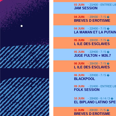
03
JUIN
- 21H00 - ENTREE L
JAM SESSION
04
JUIN
- 20H30 - 7 / 5 �
BREVES D EROTISME
04
JUIN
- 22H00 - 7 / 5 �
LA MAMAN ET LA PUTAI
05
JUIN
- 20H30 - 7 / 5 �
L ILE DES ESCLAVES
05
JUIN
- 22H00 - 7 / 5 �
JUGE FULTON + M26.7
06
JUIN
- 20H30 - 7 / 5 �
L ILE DES ESCLAVES
06
JUIN
- 22H00 - 7 / 5 �
BLACKPOOL
09
JUIN
- 21H00 - ENTREE L
FOLK SESSION
10
JUIN
- 20H00 - 6 / 4 / 3 �
EL BIPLANO LATINO SP
11
JUIN
- 20H30 - 7 / 5 �
BREVES D EROTISME