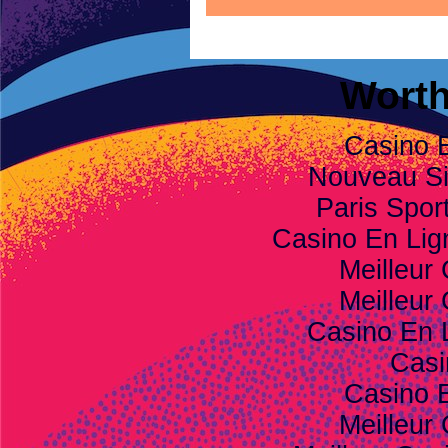
Worth
Casino 
Nouveau Sit
Paris Spor
Casino En Li
Meilleur
Meilleur
Casino En 
Casi
Casino 
Meilleur