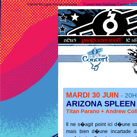
Casino En Ligne Retrait Immédiat
Trusted Non Gamstop Casinos 202
MARDI 30 JUIN
- 20H
ARIZONA SPLEEN
Titan Parano + Andrew Col
Il ne s�agit point ici d�une s
mais bien d�une incartade d