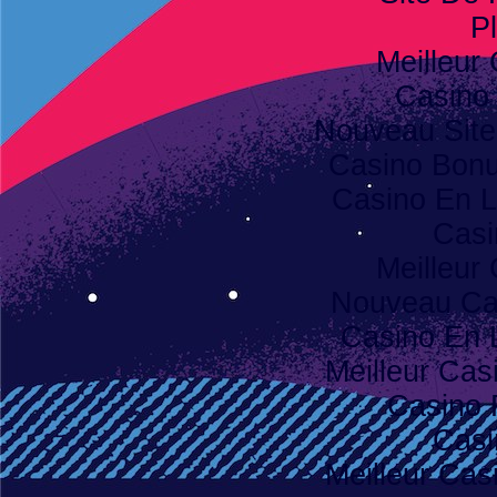
Pl
Meilleur
Casino
Nouveau Site
Casino Bon
Casino En L
Casi
Meilleur
Nouveau Ca
Casino En 
Meilleur Cas
Casino 
Casi
Meilleur Cas