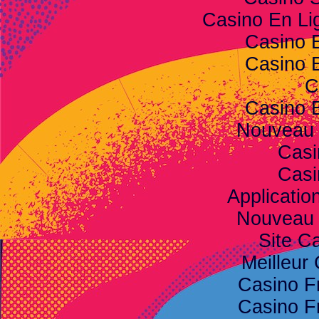
Casino En Lig
Casino 
Casino 
C
Casino 
Nouveau 
Casi
Casi
Applicatio
Nouveau 
Site C
Meilleur
Casino F
Casino F