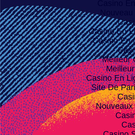
Casino E
Nouveau 
Casi
Casino En L
Casino En 
Casi
Meilleur
Meilleu
Casino En Li
Site De Pari
Casi
Nouveaux 
Casi
Cas
Casino S