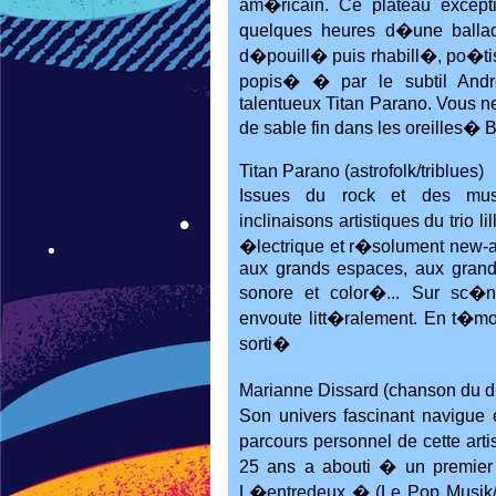
am�ricain. Ce plateau excepti
quelques heures d�une ballad
d�pouill� puis rhabill�, po�ti
popis� � par le subtil Andre
talentueux Titan Parano. Vous n
de sable fin dans les oreilles� B
Titan Parano (astrofolk/triblues)
Issues du rock et des musiq
inclinaisons artistiques du trio 
�lectrique et r�solument new-ag
aux grands espaces, aux grand
sonore et color�... Sur sc�n
envoute litt�ralement. En t�
sorti�
Marianne Dissard (chanson du d
Son univers fascinant navigue
parcours personnel de cette arti
25 ans a abouti � un premier
L�entredeux � (Le Pop Musik/D