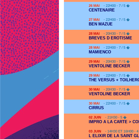
26
MAI
- 22H00 - 7 / 5 �
CENTENAIRE
27
MAI
- 22H00 - 7 / 5 �
BEN MAZUE
28
MAI
- 20H30 - 7 / 5 �
BREVES D EROTISME
28
MAI
- 22H00 - 7 / 5 �
MAMIENCO
29
MAI
- 20H30 - 7 / 5 �
VENTOLINE BECKER
29
MAI
- 22H00 - 7 / 5 �
THE VERSUS + TOILHER
30
MAI
- 20H30 - 7 / 5 �
VENTOLINE BECKER
30
MAI
- 22H00 - 7 / 5 �
CIRRUS
02
JUIN
- 21H30 - 5 �
IMPRO A LA CARTE > CO
03
JUIN
- 14H30 ET 16H00 - 
L ELIXIR DE LA SAINT GL