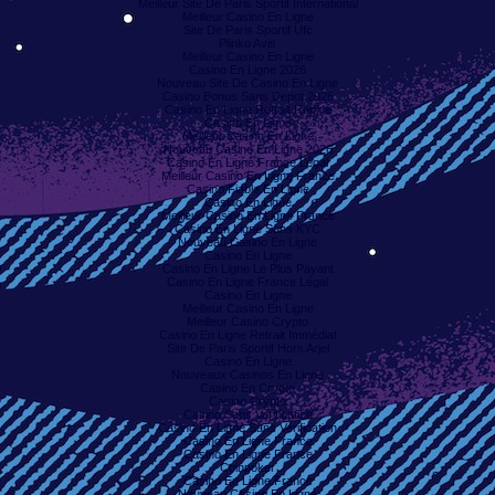
Meilleur Site De Paris Sportif International
Meilleur Casino En Ligne
Site De Paris Sportif Ufc
Plinko Avis
Meilleur Casino En Ligne
Casino En Ligne 2026
Nouveau Site De Casino En Ligne
Casino Bonus Sans Depot 2026
Casino En Ligne Retrait Rapide
Casino En Ligne
Meilleur Casino En Ligne
Nouveau Casino En Ligne 2026
Casino En Ligne France Légal
Meilleur Casino En Ligne France
Casino Fiable En Ligne
Casino En Ligne
Meilleur Casino En Ligne France
Casino En Ligne Sans KYC
Nouveau Casino En Ligne
Casino En Ligne
Casino En Ligne Le Plus Payant
Casino En Ligne France Légal
Casino En Ligne
Meilleur Casino En Ligne
Meilleur Casino Crypto
Casino En Ligne Retrait Immédiat
Site De Paris Sportif Hors Arjel
Casino En Ligne
Nouveaux Casinos En Ligne
Casino En Crypto
Casino Crypto
Casino Sans Verification
Casino En Ligne Sans Verification
Casino En Ligne France
Casino En Ligne France
Coinpoker
Casino En Ligne France
Nouveau Casino En Ligne