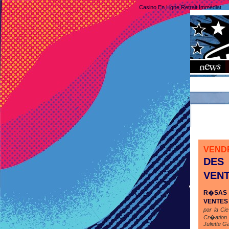
Casino En Ligne Retrait Immédiat
VENDR
DES
VENT
R�SAS 
VENTES 
par la Ci
Cr�ation 
Juliette 