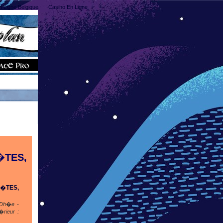
n Ligne Belgique
Casino En Ligne
�TES,
�TES,
 Dh�e -
rieur :