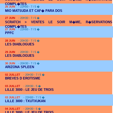
COMPL�TES
26
JUIN
- 22H00 - 7 / 5 �
MIO MATSUDA ET CAF� PARA DOS
27
JUIN
- 20H30 - 7 / 5 �
SCRATCH > VENTES LE SOIR M�ME, R�SERVATIONS
COMPL�TES
27
JUIN
- 22H00 - 7 / 5 �
PPFC
28
JUIN
- 20H30 - 7 / 5 �
LES DIABLOGUES
29
JUIN
- 20H30 - 7 / 5 �
LES DIABLOGUES
30
JUIN
- 20H30 - 7 / 5 �
ARIZONA SPLEEN
02
JUILLET
- 20H30 - 7 / 5 �
BREVES D EROTISME
03
JUILLET
- 20H30 - 5 �
LILLE 3000 : LE JEU DE TROIS
03
JUILLET
- 22H00 - 7 / 5 �
LILLE 3000 : TXUTXUKAN
04
JUILLET
- 20H30 - 5 �
LILLE 3000 : LE JEU DE TROIS