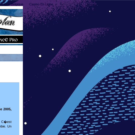
n Ligne Belgique
Casino En Ligne
e 2005,
p. C�est
mbie. Un