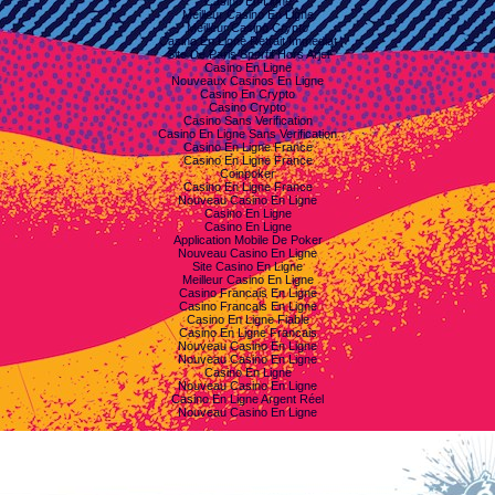
Casino En Ligne
Meilleur Casino En Ligne
Meilleur Casino Crypto
Casino En Ligne Retrait Immédiat
Site De Paris Sportif Hors Arjel
Casino En Ligne
Nouveaux Casinos En Ligne
Casino En Crypto
Casino Crypto
Casino Sans Verification
Casino En Ligne Sans Verification
Casino En Ligne France
Casino En Ligne France
Coinpoker
Casino En Ligne France
Nouveau Casino En Ligne
Casino En Ligne
Casino En Ligne
Application Mobile De Poker
Nouveau Casino En Ligne
Site Casino En Ligne
Meilleur Casino En Ligne
Casino Francais En Ligne
Casino Francais En Ligne
Casino En Ligne Fiable
Casino En Ligne Francais
Nouveau Casino En Ligne
Nouveau Casino En Ligne
Casino En Ligne
Nouveau Casino En Ligne
Casino En Ligne Argent Réel
Nouveau Casino En Ligne