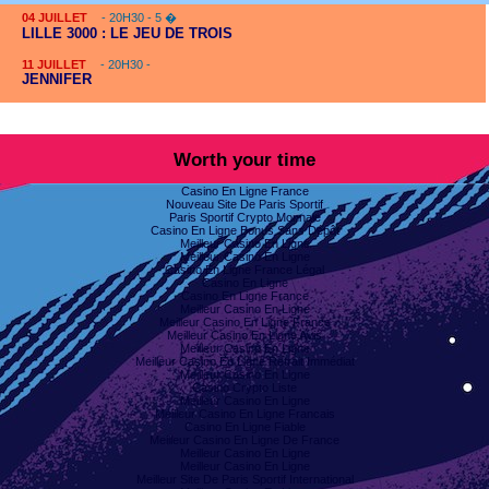
04
JUILLET
- 20H30 - 5 �
LILLE 3000 : LE JEU DE TROIS
11
JUILLET
- 20H30 -
JENNIFER
Worth your time
Casino En Ligne France
Nouveau Site De Paris Sportif
Paris Sportif Crypto Monnaie
Casino En Ligne Bonus Sans Dépôt
Meilleur Casino En Ligne
Meilleur Casino En Ligne
Casino En Ligne France Légal
Casino En Ligne
Casino En Ligne France
Meilleur Casino En Ligne
Meilleur Casino En Ligne France
Meilleur Casino En Ligne Avis
Meilleur Casino En Ligne
Meilleur Casino En Ligne Retrait Immédiat
Meilleur Casino En Ligne
Casino Crypto Liste
Meilleur Casino En Ligne
Meilleur Casino En Ligne Francais
Casino En Ligne Fiable
Meilleur Casino En Ligne De France
Meilleur Casino En Ligne
Meilleur Casino En Ligne
Meilleur Site De Paris Sportif International