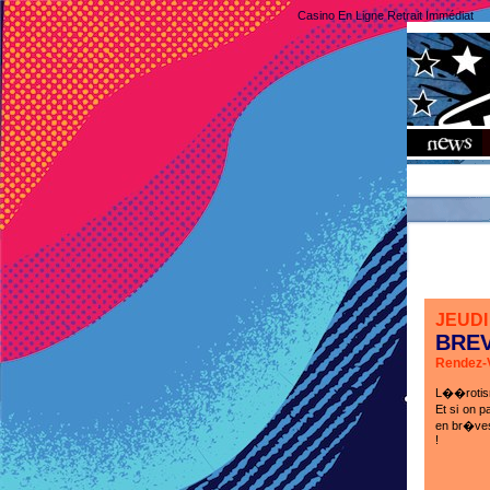
Casino En Ligne Retrait Immédiat
JEUDI
BREV
Rendez-
L��rotism
Et si on 
en br�ves
!