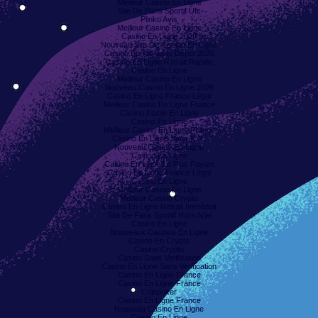
Meilleur Casino En Ligne
Site De Paris Sportif Ufc
Plinko Avis
Meilleur Casino En Ligne
Casino En Ligne 2026
Nouveau Site De Casino En Ligne
Casino Bonus Sans Depot 2026
Casino En Ligne Retrait Rapide
Casino En Ligne
Meilleur Casino En Ligne
Nouveau Casino En Ligne 2026
Casino En Ligne France Légal
Meilleur Casino En Ligne France
Casino Fiable En Ligne
Casino En Ligne
Meilleur Casino En Ligne France
Casino En Ligne Sans KYC
Nouveau Casino En Ligne
Casino En Ligne
Casino En Ligne Le Plus Payant
Casino En Ligne France Légal
Casino En Ligne
Meilleur Casino En Ligne
Meilleur Casino Crypto
Casino En Ligne Retrait Immédiat
Site De Paris Sportif Hors Arjel
Casino En Ligne
Nouveaux Casinos En Ligne
Casino En Crypto
Casino Crypto
Casino Sans Verification
Casino En Ligne Sans Verification
Casino En Ligne France
Casino En Ligne France
Coinpoker
Casino En Ligne France
Nouveau Casino En Ligne
Casino En Ligne