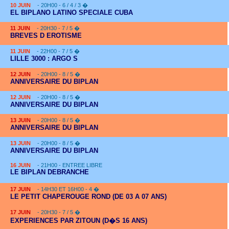
10
JUIN
- 20H00 - 6 / 4 / 3 �
EL BIPLANO LATINO SPECIALE CUBA
11
JUIN
- 20H30 - 7 / 5 �
BREVES D EROTISME
11
JUIN
- 22H00 - 7 / 5 �
LILLE 3000 : ARGO S
12
JUIN
- 20H00 - 8 / 5 �
ANNIVERSAIRE DU BIPLAN
12
JUIN
- 20H00 - 8 / 5 �
ANNIVERSAIRE DU BIPLAN
13
JUIN
- 20H00 - 8 / 5 �
ANNIVERSAIRE DU BIPLAN
13
JUIN
- 20H00 - 8 / 5 �
ANNIVERSAIRE DU BIPLAN
16
JUIN
- 21H00 - ENTREE LIBRE
LE BIPLAN DEBRANCHE
17
JUIN
- 14H30 ET 16H00 - 4 �
LE PETIT CHAPEROUGE ROND (DE 03 A 07 ANS)
17
JUIN
- 20H30 - 7 / 5 �
EXPERIENCES PAR ZITOUN (D�S 16 ANS)