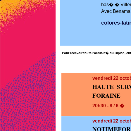
bas� � Ville
Avec Benamar 
colores-latin
Pour recevoir toute l'actualit� du Biplan, ent
vendredi 22
octo
HAUTE SUR
FORAINE
20h30 - 8 / 6 �
vendredi 22
octob
NOTIMEFOR