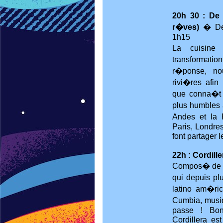
20h 30 : De
r�ves)
� De 
1h15
La cuisine
transformat
r�ponse, nou
rivi�res afin
que conna�t 
plus humbles 
Andes et la 
Paris, Londre
font partager 
22h : Cordill
Compos� de si
qui depuis pl
latino am�ric
Cumbia, musi
passe ! Bo
Cordillera es