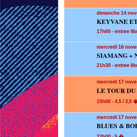
dimanche 14
nov
KEYVANE ET
17h00 - entree lib
mercredi 16
nove
SIAMANG + 
21h30 - entree lib
mercredi 17
nove
LE TOUR DU
15h00 - 4,5 / 3,5 
mercredi 17
nove
BLUES & BO
22h00 - 5 �