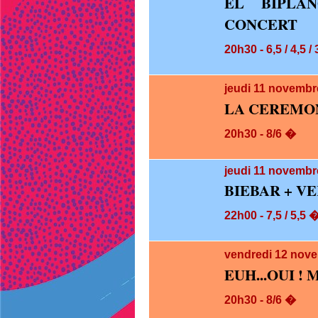
EL BIPLAN
CONCERT
20h30 - 6,5 / 4,5 /
jeudi 11
novembre
LA CEREMO
20h30 - 8/6 �
jeudi 11
novembre
BIEBAR + V
22h00 - 7,5 / 5,5 
vendredi 12
nove
EUH...OUI ! 
20h30 - 8/6 �