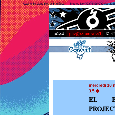
Casino En Ligne Retrait Immédiat
Trusted Non Gamstop Casinos 202
mercredi 10
3,5 �
EL B
PROJEC