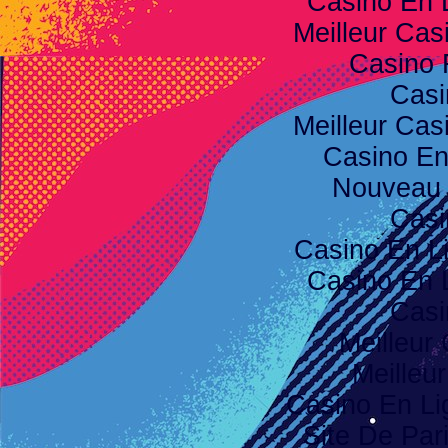
Casino En 
Meilleur Cas
Casino 
Casi
Meilleur Cas
Casino E
Nouveau 
Casi
Casino En L
Casino En 
Casi
Meilleur
Meilleu
Casino En Li
Site De Pari