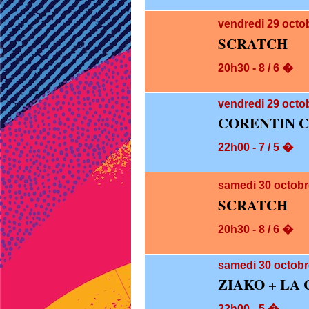
vendredi 29
octo
SCRATCH
20h30 - 8 / 6 �
vendredi 29
octob
CORENTIN 
22h00 - 7 / 5 �
samedi 30
octobr
SCRATCH
20h30 - 8 / 6 �
samedi 30
octobr
ZIAKO + LA
22h00 - 5 �