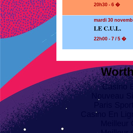
20h30 - 6 �
mardi 30
novembr
LE C.U.L.
22h00 - 7 / 5 �
Worth
Casino 
Nouveau Sit
Paris Spor
Casino En Li
Meilleur
Meilleur