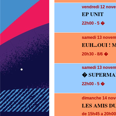
vendredi 12
nove
EP UNIT
22h00 - 5 �
samedi 13
novem
EUH...OUI ! 
20h30 - 8/6 �
samedi 13
novemb
� SUPERMAN
22h00 - 5 �
dimanche 14
nov
LES AMIS D
de 15h45 a 20h00 