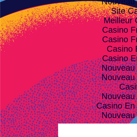
Nouveau 
Site C
Meilleur
Casino F
Casino F
Casino 
Casino E
Nouveau 
Nouveau 
Casi
Nouveau 
Casino En 
Nouveau 