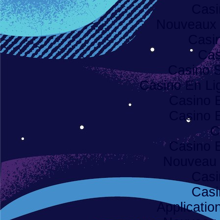
Casi
Nouveaux 
Casi
Cas
Casino S
Casino En Lig
Casino 
Casino 
C
Casino 
Nouveau 
Casi
Casi
Applicatio