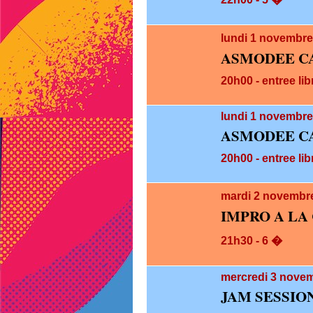
lundi 1
novembre
ASMODEE C
20h00 - entree lib
lundi 1
novembre 
ASMODEE C
20h00 - entree lib
mardi 2
novembre
IMPRO A LA
21h30 - 6 �
mercredi 3
novem
JAM SESSIO