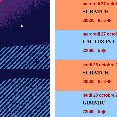
mercredi 27
octo
SCRATCH
20h30 - 8 / 6 �
mercredi 27
octob
CACTUS IN 
22h00 - 5 �
jeudi 28
octobre 
SCRATCH
20h30 - 8 / 6 �
jeudi 28
octobre 
GIMMIC
22h00 - 5 �