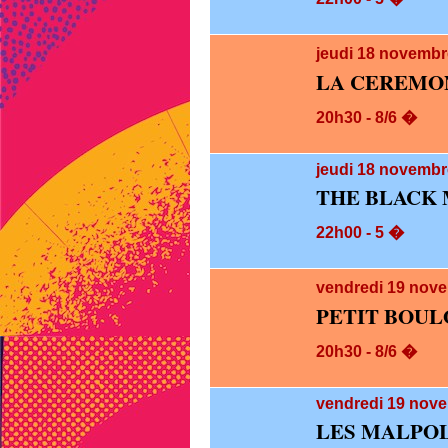
jeudi 18
novembre
LA CEREMO
20h30 - 8/6 �
jeudi 18
novembre
THE BLACK 
22h00 - 5 �
vendredi 19
nove
PETIT BOUL
20h30 - 8/6 �
vendredi 19
nove
LES MALPOL