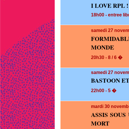
I LOVE RPL !
18h00 - entree lib
samedi 27
novem
FORMIDABLE
MONDE
20h30 - 8 / 6 �
samedi 27
novemb
BASTOON E
22h00 - 5 �
mardi 30
novembr
ASSIS SOUS
MORT