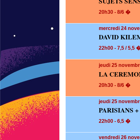
SUJETS SEN
20h30 - 8/6 �
mercredi 24
nove
DAVID KILE
22h00 - 7,5 / 5,5 
jeudi 25
novembre
LA CEREMO
20h30 - 8/6 �
jeudi 25
novembre
PARISIANS 
22h00 - 6,5 �
vendredi 26
nove