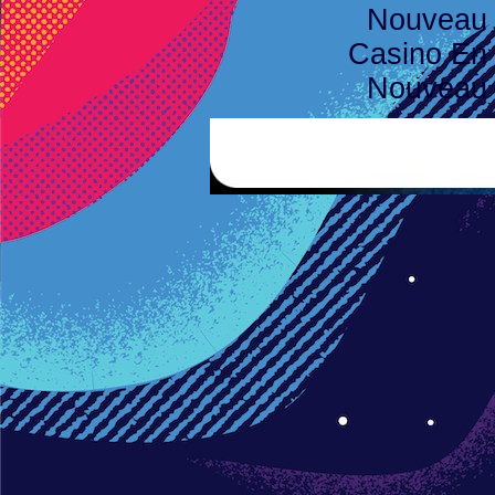
Nouveau 
Casino En 
Nouveau 