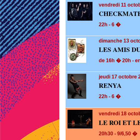
vendredi 11
octob
CHECKMATE 
22h - 6 �
dimanche 13
octo
LES AMIS D
de 16h � 20h - en
jeudi 17
octobre 
RENYA
22h - 6 �
vendredi 18
octo
LE ROI ET 
20h30 - 9/6,50 �