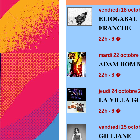
vendredi 18
octob
ELIOGABA
FRANCHE
22h - 6 �
mardi 22
octobre 
ADAM BOMB 
22h - 8 �
jeudi 24
octobre 
LA VILLA GI
22h - 6 �
vendredi 25
octob
GILLIANE