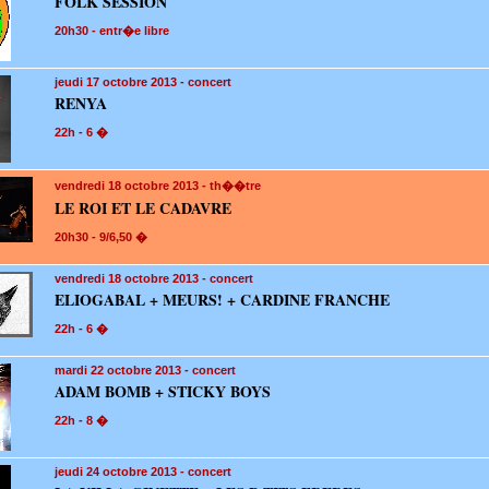
FOLK SESSION
20h30 - entr�e libre
jeudi 17
octobre 2013 - concert
RENYA
22h - 6 �
vendredi 18
octobre 2013 - th��tre
LE ROI ET LE CADAVRE
20h30 - 9/6,50 �
vendredi 18
octobre 2013 - concert
ELIOGABAL + MEURS! + CARDINE FRANCHE
22h - 6 �
mardi 22
octobre 2013 - concert
ADAM BOMB + STICKY BOYS
22h - 8 �
jeudi 24
octobre 2013 - concert