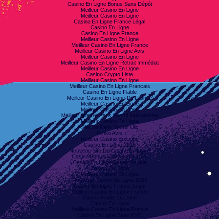
Casino En Ligne Bonus Sans Dépôt
Meilleur Casino En Ligne
Meilleur Casino En Ligne
Casino En Ligne France Légal
Casino En Ligne
Casino En Ligne France
Meilleur Casino En Ligne
Meilleur Casino En Ligne France
Meilleur Casino En Ligne Avis
Meilleur Casino En Ligne
Meilleur Casino En Ligne Retrait Immédiat
Meilleur Casino En Ligne
Casino Crypto Liste
Meilleur Casino En Ligne
Meilleur Casino En Ligne Francais
Casino En Ligne Fiable
Meilleur Casino En Ligne De France
Meilleur Casino En Ligne
Meilleur Casino En Ligne
Meilleur Site De Paris Sportif International
Meilleur Casino En Ligne
Site De Paris Sportif Ufc
Plinko Avis
Meilleur Casino En Ligne
Casino En Ligne 2026
Nouveau Site De Casino En Ligne
Casino Bonus Sans Depot 2026
Casino En Ligne Retrait Rapide
Casino En Ligne
Meilleur Casino En Ligne
Nouveau Casino En Ligne 2026
Casino En Ligne France Légal
Meilleur Casino En Ligne France
Casino Fiable En Ligne
Casino En Ligne
Meilleur Casino En Ligne France
Casino En Ligne Sans KYC