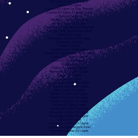
Nouveau Casino En Ligne
Casino En Ligne
Casino En Ligne Le Plus Payant
Casino En Ligne France Légal
Casino En Ligne
Meilleur Casino En Ligne
Meilleur Casino Crypto
Casino En Ligne Retrait Immédiat
Site De Paris Sportif Hors Arjel
Casino En Ligne
Nouveaux Casinos En Ligne
Casino En Crypto
Casino Crypto
Casino Sans Verification
Casino En Ligne Sans Verification
Casino En Ligne France
Casino En Ligne France
Coinpoker
Casino En Ligne France
Nouveau Casino En Ligne
Casino En Ligne
Casino En Ligne
Application Mobile De Poker
Nouveau Casino En Ligne
Site Casino En Ligne
Meilleur Casino En Ligne
Casino Francais En Ligne
Casino Francais En Ligne
Casino En Ligne Fiable
Casino En Ligne Francais
Nouveau Casino En Ligne
Nouveau Casino En Ligne
Casino En Ligne
Nouveau Casino En Ligne
Casino En Ligne Argent Réel
Nouveau Casino En Ligne