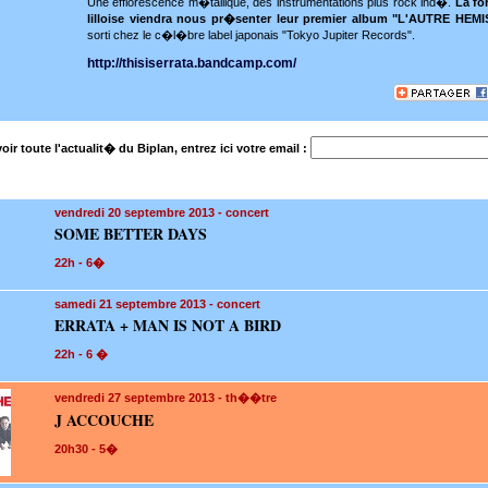
Une efflorescence m�tallique, des instrumentations plus rock ind�.
La fo
lilloise viendra nous pr�senter leur premier album "L'AUTRE HEM
sorti chez le c�l�bre label japonais "Tokyo Jupiter Records".
http://thisiserrata.bandcamp.com/
oir toute l'actualit� du Biplan, entrez ici votre email :
vendredi 20
septembre 2013 - concert
SOME BETTER DAYS
22h - 6�
samedi 21
septembre 2013 - concert
ERRATA + MAN IS NOT A BIRD
22h - 6 �
vendredi 27
septembre 2013 - th��tre
J ACCOUCHE
20h30 - 5�