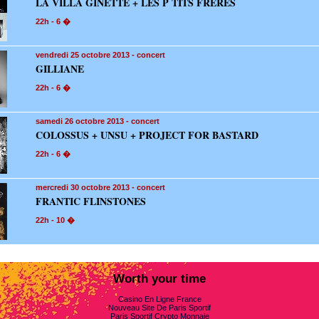
LA VILLA GINETTE + LES P TITS FRERES
22h - 6 �
vendredi 25
octobre 2013 - concert
GILLIANE
22h - 6 �
samedi 26
octobre 2013 - concert
COLOSSUS + UNSU + PROJECT FOR BASTARD
22h - 6 �
mercredi 30
octobre 2013 - concert
FRANTIC FLINSTONES
22h - 10 �
Worth your time
Casino En Ligne France
Nouveau Site De Paris Sportif
Paris Sportif Crypto Monnaie