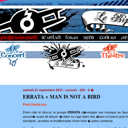
Trusted Non Gamstop Casinos 2025
Nouveaux Casinos En Ligne
Meilleur Casino E
samedi 21 septembre
2013 - concert - 22h - 6 �
ERRATA + MAN IS NOT A BIRD
Post Hardcore
Entre clair et obscur, le groupe
ERRATA
d�veloppe une musique au faux
assum� avant de laisser �clater sa rage dans des �lans screamo-post-
mordants, acerbes et bouillonnants d'une furie � peine contenue.