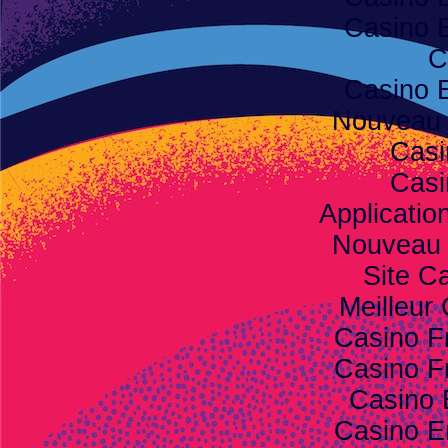
Casino 
C
Casino 
Nouveau 
Casi
Casi
Applicatio
Nouveau 
Site C
Meilleur
Casino F
Casino F
Casino 
Casino E