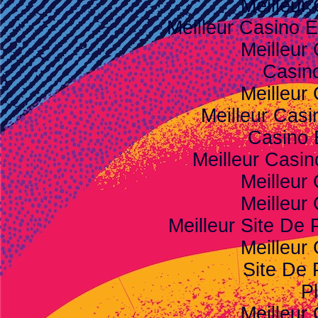
Meilleur
Meilleur Casino E
Meilleur
Casino
Meilleur
Meilleur Casi
Casino 
Meilleur Casi
Meilleur
Meilleur
Meilleur Site De P
Meilleur
Site De 
Pl
Meilleur