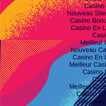
Casino
Nouveau Site
Casino Bon
Casino En L
Casi
Meilleur
Nouveau Ca
Casino En 
Meilleur Cas
Casino 
Casi
Meilleur Cas
Casino E
Nouveau 