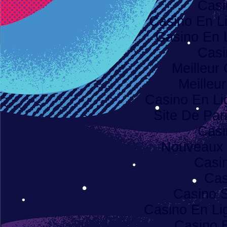
Casi
Casino En L
Casino En 
Casi
Meilleur
Meilleu
Casino En Li
Site De Pari
Casi
Nouveaux 
Casi
Cas
Casino S
Casino En Lig
Casino 