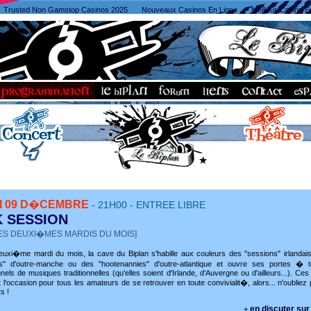
Trusted Non Gamstop Casinos 2025
Nouveaux Casinos En Ligne
Meilleur Casino E
I 09 D�CEMBRE
- 21H00 - ENTREE LIBRE
 SESSION
ES DEUXI�MES MARDIS DU MOIS]
uxi�me mardi du mois, la cave du Biplan s'habille aux couleurs des "sessions" irlandai
bs" d'outre-manche ou des "hootenannies" d'outre-atlantique et ouvre ses portes � 
nnels de musiques traditionnelles (qu'elles soient d'Irlande, d'Auvergne ou d'ailleurs...). Ce
t l'occasion pour tous les amateurs de se retrouver en toute convivialit�, alors... n'oubliez
s !
en discuter su
+