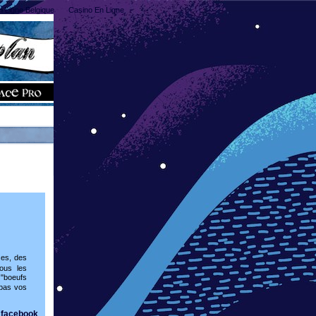
n Ligne Belgique
Casino En Ligne
ses, des
tous les
s "boeufs
 pas vos
r facebook