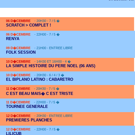
06
D�CEMBRE
- 20H30 - 7 / 5 �
SCRATCH > COMPLET !
06
D�CEMBRE
- 22H00 - 7 / 5 �
RENYA
09
D�CEMBRE
- 21H00 - ENTREE LIBRE
FOLK SESSION
10
D�CEMBRE
- 14H30 ET 16H00 - 4 �
LA SIMPLE HISTOIRE DU PERE NOEL (06 ANS)
10
D�CEMBRE
- 20H30 - 6 / 4 / 3 �
EL BIPLANO LATINO : CABARETRO
11
D�CEMBRE
- 20H30 - 7 / 5 �
C EST BEAU MAIS� C EST TRISTE
11
D�CEMBRE
- 22H00 - 7 / 5 �
TOURNEE GENERALE
12
D�CEMBRE
- 20H30 - ENTREE LIBRE
PREMIERES PLANCHES
12
D�CEMBRE
- 22H00 - 7 / 5 �
LILICUB