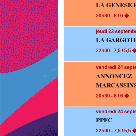
LA GENESE 
20h30 - 8 / 6 �
jeudi 23
septembr
LA GARGOT
22h00 - 7,5 / 5,5 
vendredi 24
sept
ANNONCEZ
MARCASSIN
20h30 - 8 / 6 �
vendredi 24
sept
PPFC
22h00 - 7,5 / 5,5 