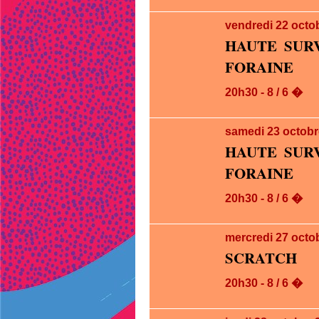
vendredi 22
octo
HAUTE SUR
FORAINE
20h30 - 8 / 6 �
samedi 23
octobr
HAUTE SUR
FORAINE
20h30 - 8 / 6 �
mercredi 27
octo
SCRATCH
20h30 - 8 / 6 �