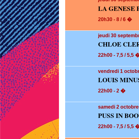
LA GENESE 
20h30 - 8 / 6 �
jeudi 30
septembr
CHLOE CLE
22h00 - 7,5 / 5,5 
vendredi 1
octobr
LOUIS MINU
22h00 - 2 �
samedi 2
octobre
PUSS IN BOO
22h00 - 7,5 / 5,5 