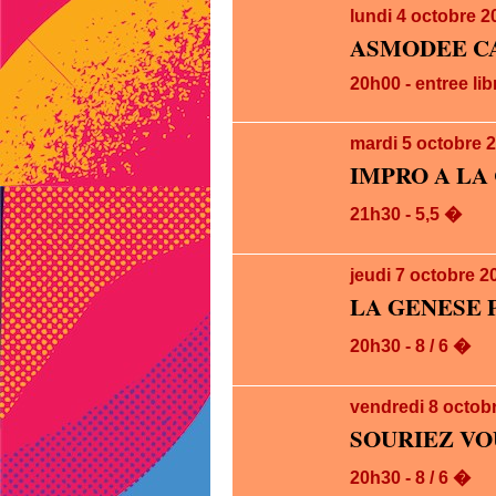
lundi 4
octobre 2
ASMODEE CA
20h00 - entree lib
mardi 5
octobre 
IMPRO A LA
21h30 - 5,5 �
jeudi 7
octobre 2
LA GENESE 
20h30 - 8 / 6 �
vendredi 8
octob
SOURIEZ VO
20h30 - 8 / 6 �