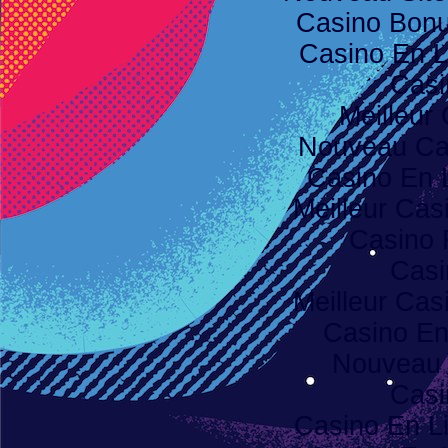
Casino Bon
Casino En L
Casi
Meilleur
Nouveau Ca
Casino En 
Meilleur Cas
Casino 
Casi
Meilleur Cas
Casino E
Nouveau 
Casi
Casino En L