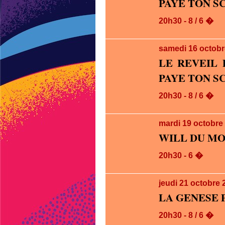
PAYE TON S
20h30 - 8 / 6 �
samedi 16
octobr
LE REVEIL 
PAYE TON S
20h30 - 8 / 6 �
mardi 19
octobre
WILL DU M
20h30 - 6 �
jeudi 21
octobre 
LA GENESE 
20h30 - 8 / 6 �