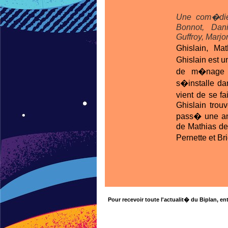
Une com�die
Bonnot, Dani
Guffroy, Marjo
Ghislain, Ma
Ghislain est 
de m�nage e
s�installe da
vient de se f
Ghislain trouv
pass� une a
de Mathias de
Pernette et Br
Pour recevoir toute l'actualit� du Biplan, ent