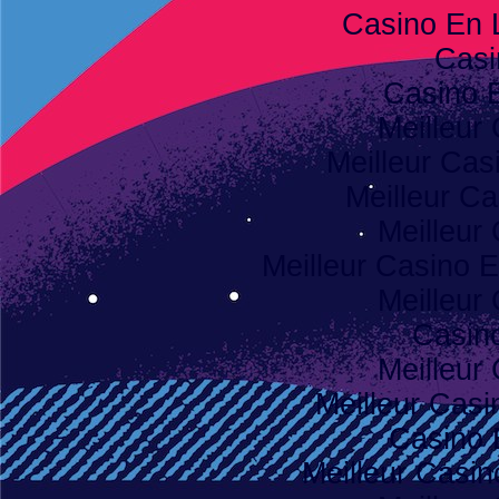
Casino En 
Casi
Casino 
Meilleur
Meilleur Cas
Meilleur Ca
Meilleur
Meilleur Casino E
Meilleur
Casino
Meilleur
Meilleur Casi
Casino 
Meilleur Casi