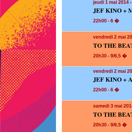
jeudi 1
mai 2014 -
JEF KINO +
22h00 - 6 �
vendredi 2
mai 2
TO THE BEA
20h30 - 9/6,5 �
vendredi 2
mai 20
JEF KINO +
22h00 - 6 �
samedi 3
mai 201
TO THE BEA
20h30 - 9/6,5 �