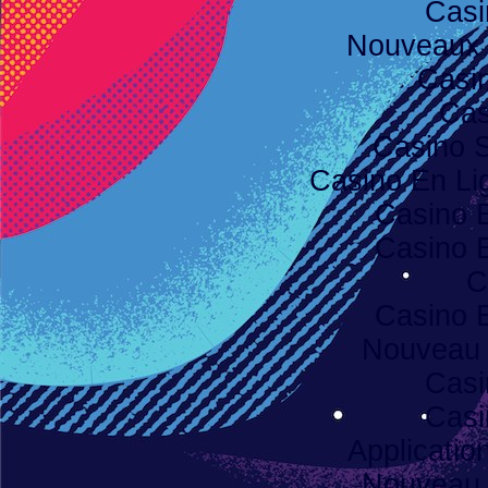
Casi
Nouveaux 
Casi
Cas
Casino S
Casino En Lig
Casino 
Casino 
C
Casino 
Nouveau 
Casi
Casi
Applicatio
Nouveau 