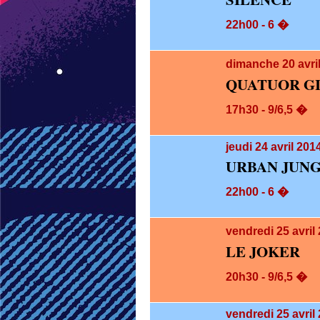
22h00 - 6 �
dimanche 20
avri
QUATUOR GI
17h30 - 9/6,5 �
jeudi 24
avril 201
URBAN JUN
22h00 - 6 �
vendredi 25
avril
LE JOKER
20h30 - 9/6,5 �
vendredi 25
avril