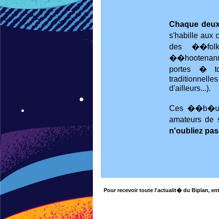
Chaque deux
s'habille aux
des ��folk
��hootenanni
portes � to
traditionnelle
d'ailleurs...).
Ces ��b�ufs 
amateurs de se
n'oubliez pa
Pour recevoir toute l'actualit� du Biplan, ent