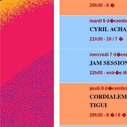
20h30 - 6 �
mardi 6
d�cembre
CYRIL ACH
21h30 - 10 / 7 �
mercredi 7
d�cem
JAM SESSIO
22h00 - entr�e li
jeudi 8
d�cembre
CORDIALEM
TIGUI
20h30 - 8 � / 6 �