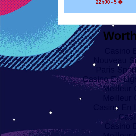
22h00 - 5 �
Worth
Casino 
Nouveau Sit
Paris Spor
Casino En Li
Meilleur
Meilleur
Casino En 
Casi
Casino 
Meilleur