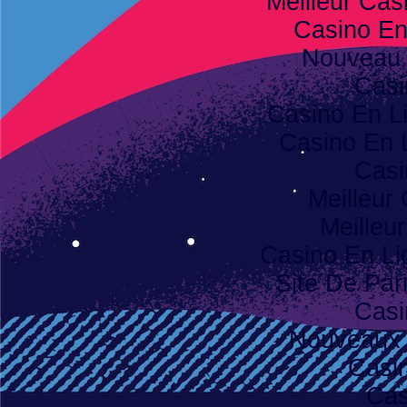
Meilleur Cas
Casino E
Nouveau 
Casi
Casino En L
Casino En 
Casi
Meilleur
Meilleu
Casino En Li
Site De Pari
Casi
Nouveaux 
Casi
Cas