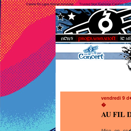
Casino En Ligne Retrait Immédiat
Trusted Non Gamstop Casinos 202
vendredi 9 
�
AU FIL 
Mise en sc