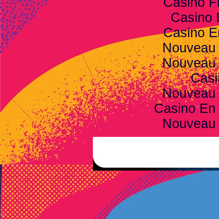
Casino F
Casino 
Casino E
Nouveau 
Nouveau 
Casi
Nouveau 
Casino En 
Nouveau 