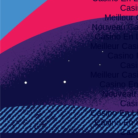
Casi
Meilleur
Nouveau Ca
Casino En 
Meilleur Cas
Casino 
Casi
Meilleur Cas
Casino E
Nouveau 
Casi
Casino En L
Casino En 
Casi