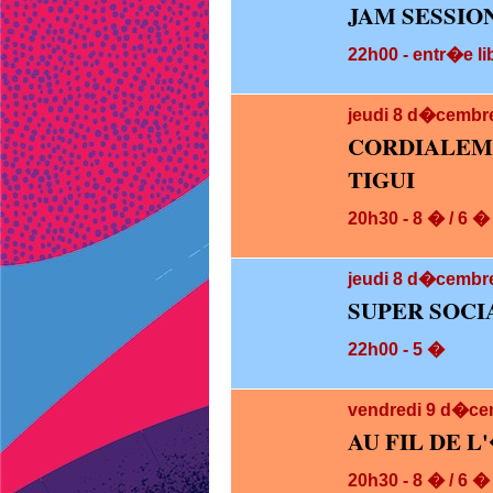
JAM SESSIO
22h00 - entr�e li
jeudi 8
d�cembre
CORDIALEM
TIGUI
20h30 - 8 � / 6 �
jeudi 8
d�cembre 
SUPER SOCI
22h00 - 5 �
vendredi 9
d�cem
AU FIL DE L
20h30 - 8 � / 6 �