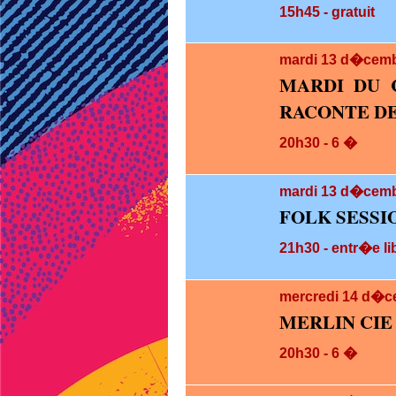
15h45 - gratuit
mardi 13
d�cembr
MARDI DU 
RACONTE DES
20h30 - 6 �
mardi 13
d�cembr
FOLK SESSI
21h30 - entr�e li
mercredi 14
d�ce
MERLIN CIE
20h30 - 6 �