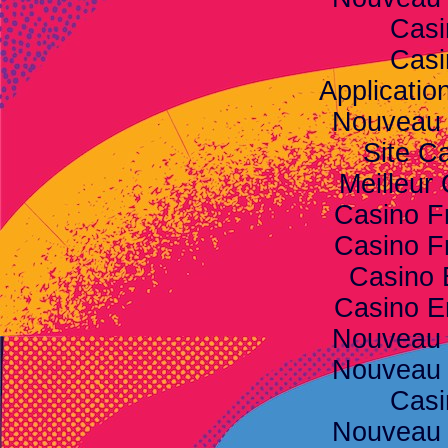
Casi
Casi
Applicatio
Nouveau 
Site C
Meilleur
Casino F
Casino F
Casino 
Casino E
Nouveau 
Nouveau 
Casi
Nouveau 