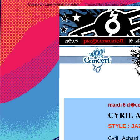
Casino En Ligne Retrait Immédiat
Trusted Non Gamstop Casinos 202
mardi 6 d�c
CYRIL 
STYLE : JA
Cyril Achar