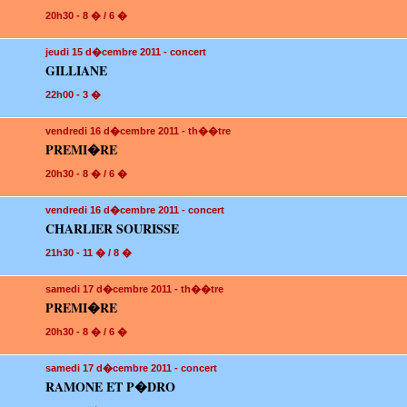
20h30 - 8 � / 6 �
jeudi 15
d�cembre 2011 - concert
GILLIANE
22h00 - 3 �
vendredi 16
d�cembre 2011 - th��tre
PREMI�RE
20h30 - 8 � / 6 �
vendredi 16
d�cembre 2011 - concert
CHARLIER SOURISSE
21h30 - 11 � / 8 �
samedi 17
d�cembre 2011 - th��tre
PREMI�RE
20h30 - 8 � / 6 �
samedi 17
d�cembre 2011 - concert
RAMONE ET P�DRO