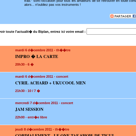
trad." sont l'occasion pour tous les amateurs de se retrouver en toute convi
alors... n'oubliez pas vos instruments !
oir toute l'actualit� du Biplan, entrez ici votre email :
mardi 6
d�cembre 2011 - th��tre
IMPRO � LA CARTE
20h30 - 6 �
mardi 6
d�cembre 2011 - concert
CYRIL ACHARD + UKUCOOL MEN
21h30 - 10 / 7 �
mercredi 7
d�cembre 2011 - concert
JAM SESSION
22h00 - entr�e libre
jeudi 8
d�cembre 2011 - th��tre
CORDIALEMENT , LE ONE TAF SHOW DE TIGUI