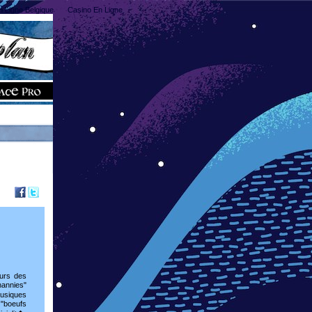
n Ligne Belgique
Casino En Ligne
eurs des
nannies"
musiques
 "boeufs