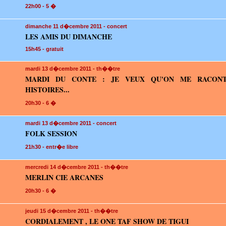
22h00 - 5 �
dimanche 11
d�cembre 2011 - concert
LES AMIS DU DIMANCHE
15h45 - gratuit
mardi 13
d�cembre 2011 - th��tre
MARDI DU CONTE : JE VEUX QU'ON ME RACON
HISTOIRES...
20h30 - 6 �
mardi 13
d�cembre 2011 - concert
FOLK SESSION
21h30 - entr�e libre
mercredi 14
d�cembre 2011 - th��tre
MERLIN CIE ARCANES
20h30 - 6 �
jeudi 15
d�cembre 2011 - th��tre
CORDIALEMENT , LE ONE TAF SHOW DE TIGUI