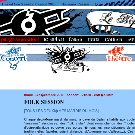
Trusted Non Gamstop Casinos 2025
Nouveaux Casinos En Ligne
Meilleur Casino E
mardi 13 d�cembre
2011 - concert - 21h30 - entr�e libre
FOLK SESSION
[TOUS LES DEUXI�MES MARDIS DU MOIS]
Chaque deuxi�me mardi du mois, la cave du Biplan s'habille aux coul
"sessions" irlandaises, des "folk clubs" d'outre-manche ou des "hoote
d'outre-atlantique et ouvre ses portes � tous les inconditionnels de 
traditionnelles (qu'elles soient d'Irlande, d'Auvergne ou d'ailleurs...). Ces